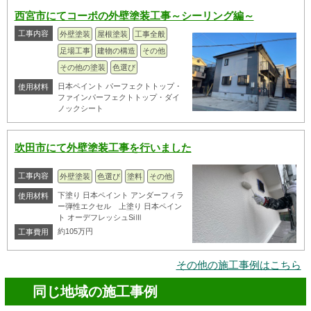
西宮市にてコーポの外壁塗装工事～シーリング編～
工事内容
外壁塗装
屋根塗装
工事全般
足場工事
建物の構造
その他
その他の塗装
色選び
日本ペイント パーフェクトトップ・
使用材料
ファインパーフェクトトップ・ダイ
ノックシート
吹田市にて外壁塗装工事を行いました
工事内容
外壁塗装
色選び
塗料
その他
下塗り 日本ペイント アンダーフィラ
使用材料
ー弾性エクセル 上塗り 日本ペイン
ト オーデフレッシュSiⅢ
約105万円
工事費用
その他の施工事例はこちら
同じ地域の施工事例