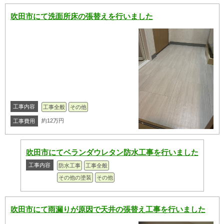
吹田市にて洗面所床の張替えを行いました
工事内容
工事全般
その他
約12万円
工事費用
吹田市にてベランダウレタン防水工事を行いました
工事内容
防水工事
工事全般
その他の塗装
その他
吹田市にて雨漏りが原因で天井の張替え工事を行いました