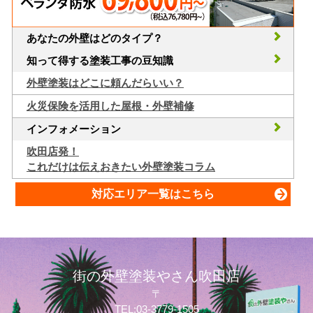
あなたの外壁はどのタイプ？
知って得する塗装工事の豆知識
外壁塗装はどこに頼んだらいい？
火災保険を活用した屋根・外壁補修
インフォメーション
吹田店発！
これだけは伝えおきたい外壁塗装コラム
対応エリア一覧はこちら
街の外壁塗装やさん吹田店
〒
TEL:03-3779-1505