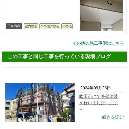
工事内容
室内塗装
その他の塗装
その他
その他の施工事例はこちら
この工事と同じ工事を行っている現場ブログ
2024年09月26日
吹田市にて外壁塗装
を行いました～完了
～
続きを読む