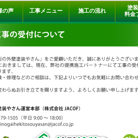
ュー
施工の流れ
会社概要
料金プラン
無料点検
塗
様の声
工事メニュー
施工の流れ
料金