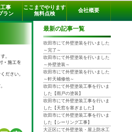
メールでのご相談
電話でのご相談
[9時～18時まで受付中]
装工事
ここまでやります
会社概要
phone
プラン
無料点検
最新の記事一覧
吹田市にて外壁塗装を行いました
～完了～
吹田市にて外壁塗装を行いました
～外壁塗装～
吹田市にて外壁塗装を行いました
～軒天補修他～
吹田市にて外壁塗装工事を行いま
した【雨戸の塗装】
吹田市にて外壁塗装工事を行いま
した【天窓を塞ぎました】
吹田市にて外壁塗装工事を行いま
した【シーリング工事】
大正区にて外壁塗装・屋上防水工