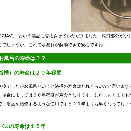
01407JAV1 という製品に交換させていただきました。蛇口部分が
じでしょうか。これで水漏れが解消できて安心ですね！
お風呂の寿命は？？
浴槽）の寿命は２０年程度
交換でしたがお風呂というと浴槽の寿命はどれくらいかと言います
。場合によっては３０年程度が寿命となります。しかしあくまでも
で、浴室を酷使するような使用ですと２０年よりも早くなってしま
バスの寿命は１５年