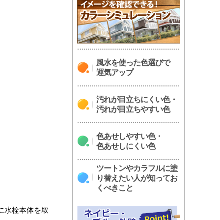
風水を使った色選びで
運気アップ
汚れが目立ちにくい色・
汚れが目立ちやすい色
色あせしやすい色・
色あせしにくい色
ツートンやカラフルに塗
り替えたい人が知ってお
くべきこと
に水栓本体を取