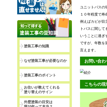
ユニットバスの
１０年程度で寿
例えばカビが目
トバスに関して
いうことに過ぎ
ですが、年数を
塗装工事の知識
言えます。
なぜ塗装工事が必要なのか
お問い合わ
塗装工事のポイント
こちらの現
お住いが教えてくれる
塗り替えのサイン
外壁塗装の目安は
築10年って本当？