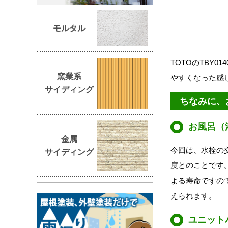
モルタル
TOTOのTBY
窯業系
やすくなった感
サイディング
ちなみに、
お風呂（
金属
今回は、水栓の
サイディング
度とのことです
よる寿命ですの
えられます。
ユニット