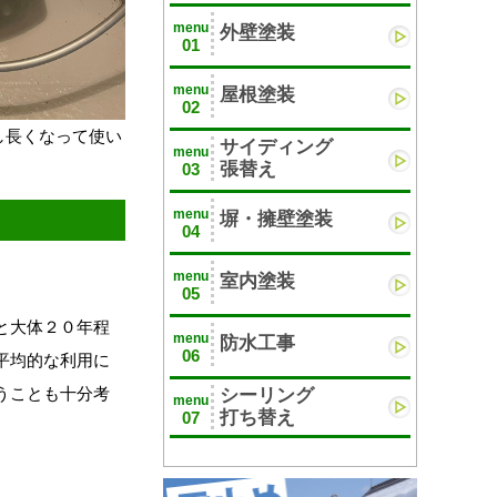
menu
外壁塗装
01
menu
屋根塗装
02
少し長くなって使い
サイディング
menu
張替え
03
menu
塀・擁壁塗装
04
menu
室内塗装
05
と大体２０年程
menu
防水工事
06
平均的な利用に
うことも十分考
シーリング
menu
打ち替え
07