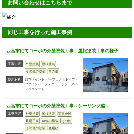
お問い合わせはこちらまで
同じ工事を行った施工事例
西宮市にてコーポの外壁塗装工事・屋根塗装工事の様子
工事内容
外壁塗装
屋根塗装
その他の塗装
その他
日本ペイント パーフェクトトップ・
使用材料
ファインパーフェクトトップ・ダイ
ノックシート
西宮市にてコーポの外壁塗装工事～シーリング編～
工事内容
外壁塗装
屋根塗装
工事全般
足場工事
建物の構造
その他
その他の塗装
色選び