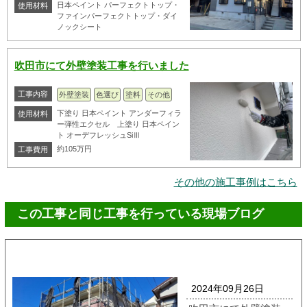
日本ペイント パーフェクトトップ・
使用材料
ファインパーフェクトトップ・ダイ
ノックシート
吹田市にて外壁塗装工事を行いました
工事内容
外壁塗装
色選び
塗料
その他
下塗り 日本ペイント アンダーフィラ
使用材料
ー弾性エクセル 上塗り 日本ペイン
ト オーデフレッシュSiⅢ
約105万円
工事費用
その他の施工事例はこちら
この工事と同じ工事を行っている現場ブログ
2024年09月26日