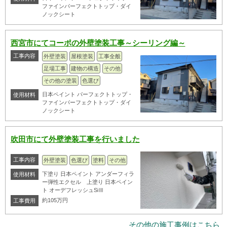
ファインパーフェクトトップ・ダイ
ノックシート
西宮市にてコーポの外壁塗装工事～シーリング編～
工事内容
外壁塗装
屋根塗装
工事全般
足場工事
建物の構造
その他
その他の塗装
色選び
日本ペイント パーフェクトトップ・
使用材料
ファインパーフェクトトップ・ダイ
ノックシート
吹田市にて外壁塗装工事を行いました
工事内容
外壁塗装
色選び
塗料
その他
下塗り 日本ペイント アンダーフィラ
使用材料
ー弾性エクセル 上塗り 日本ペイン
ト オーデフレッシュSiⅢ
約105万円
工事費用
その他の施工事例はこちら