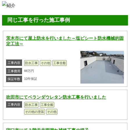
同じ工事を行った施工事例
茨木市にて屋上防水を行いました～塩ビシート防水機械的固
定工法～
工事内容
防水工事
その他
工事全般
88万円
工事費用
10年保証
保証年数
吹田市にてベランダウレタン防水工事を行いました
工事内容
防水工事
工事全般
その他の塗装
その他