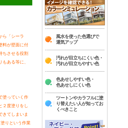
。
から「シーラ
風水を使った色選びで
運気アップ
塗料が壁面に付
持ちさせる役割
汚れが目立ちにくい色・
りもある等に、
汚れが目立ちやすい色
色あせしやすい色・
色あせしにくい色
で塗っていく作
ツートンやカラフルに塗
り替えたい人が知ってお
と２度塗りをし
くべきこと
できてしまいま
中塗りという作業