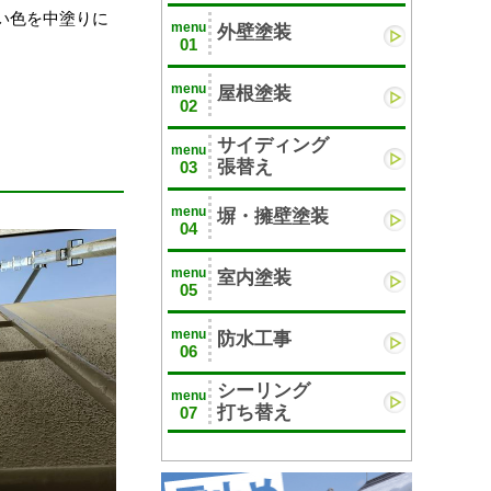
い色を中塗りに
menu
外壁塗装
01
menu
屋根塗装
02
サイディング
menu
張替え
03
menu
塀・擁壁塗装
04
menu
室内塗装
05
menu
防水工事
06
シーリング
menu
打ち替え
07