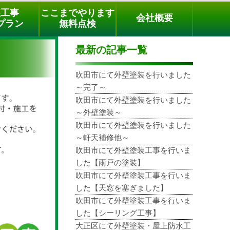
メールでのご相談
電話でのご相談
[9時～18時まで受付中]
装工事
ここまでやります
会社概要
phone
プラン
無料点検
最新の記事一覧
吹田市にて外壁塗装を行いました
～完了～
吹田市にて外壁塗装を行いました
～外壁塗装～
吹田市にて外壁塗装を行いました
～軒天補修他～
吹田市にて外壁塗装工事を行いま
した【雨戸の塗装】
吹田市にて外壁塗装工事を行いま
した【天窓を塞ぎました】
吹田市にて外壁塗装工事を行いま
した【シーリング工事】
大正区にて外壁塗装・屋上防水工