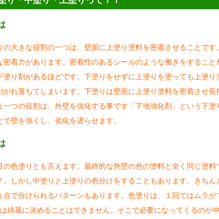
塗り・中塗り・上塗りって？？
は
りの大きな役割の一つは、壁面に上塗り塗料を密着させることです
な密着力があります。密着性のあるシールのような働きをすること
下塗り剤があるほどです。下塗りをせずに上塗りを塗っても上塗り
剥がれ落ちてしまいます。下塗りは壁面に上塗り塗料を密着させ長
う一つの役割は、外壁を強化する事です「下地強化剤」という下塗
とで壁を強くし、劣化を遅らせます。
は
目の色塗りとも言えます。最終的な外壁の色の塗料と全く同じ塗料
す。しかし中塗りと上塗りの色分けをすることもあります。きちん
う点で分けられるパターンもあります。色塗りは、１回ではムラが
では綺麗に決めることはできません。そこで必要になってくるのが