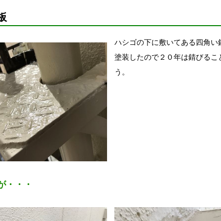
板
ハシゴの下に敷いてある四角い
塗装したので２０年は錆びるこ
う。
が・・・