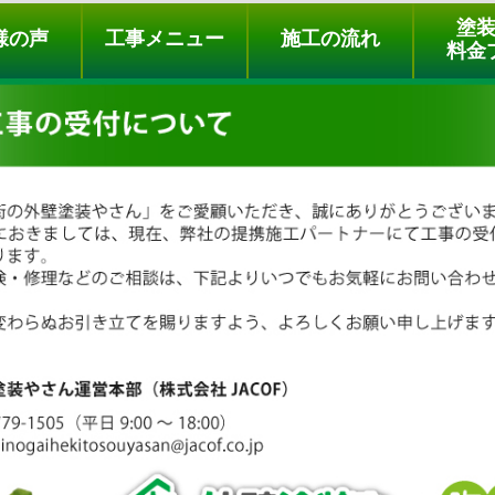
ュー
施工の流れ
会社概要
料金プラン
無料点検
塗
様の声
工事メニュー
施工の流れ
料金