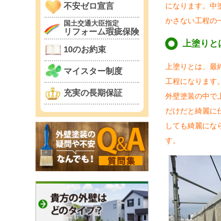
になります。中
不安ゼロ宣言
かさない工程の
国土交通大臣指定
リフォーム瑕疵保険
上塗りと
10のお約束
上塗りとは、最
マイスター制度
工程になります
充実の長期保証
外壁塗装の中で
だけだと綺麗に
しても綺麗にな
す。