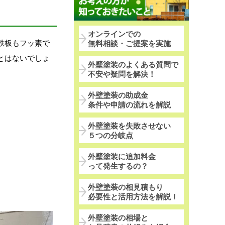
オンラインでの
鉄板もフッ素で
無料相談・ご提案を実施
とはないでしょ
外壁塗装のよくある質問で
不安や疑問を解決！
外壁塗装の助成金
条件や申請の流れを解説
外壁塗装を失敗させない
５つの分岐点
外壁塗装に追加料金
って発生するの？
外壁塗装の相見積もり
必要性と活用方法を解説！
外壁塗装の相場と