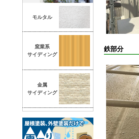
モルタル
窯業系
鉄部分
サイディング
金属
サイディング