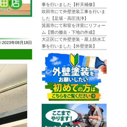
事を行いました【軒天補修】
吹田市にて外壁塗装工事を行いま
した【足場・高圧洗浄】
箕面市にて和室を洋室にリフォー
ム【畳の撤去・下地の作成】
大正区にて外壁塗装・屋上防水工
2023年08月18日
事を行いました【外壁塗装】