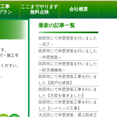
メールでのご相談
電話でのご相談
[9時～18時まで受付中]
装工事
ここまでやります
会社概要
phone
プラン
無料点検
最新の記事一覧
吹田市にて外壁塗装を行いました
～完了～
吹田市にて外壁塗装を行いました
～外壁塗装～
吹田市にて外壁塗装を行いました
～軒天補修他～
吹田市にて外壁塗装工事を行いま
した【雨戸の塗装】
吹田市にて外壁塗装工事を行いま
した【天窓を塞ぎました】
吹田市にて外壁塗装工事を行いま
した【シーリング工事】
大正区にて外壁塗装・屋上防水工