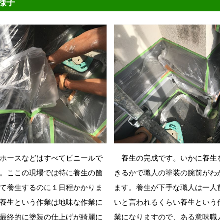
様子
ホースなどはすべてビニールで
養生の完成です。いかに養生
。ここの現場では特に養生の箇
きるかで職人の塗装の腕前がわ
て養生するのに１日程かかりま
ます。養生が下手な職人は一人
養生という作業は地味な作業に
いと言われるくらい養生という
最終的に塗装の仕上げが綺麗に
業になりますので、ある意味職