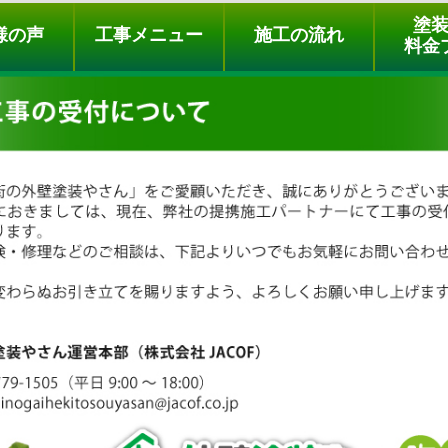
ュー
施工の流れ
会社概要
料金プラン
無料点検
塗
様の声
工事メニュー
施工の流れ
料金