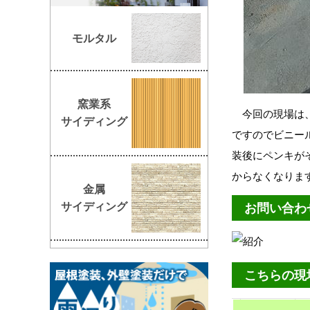
モルタル
窯業系
今回の現場は、
サイディング
ですのでビニー
装後にペンキが
からなくなりま
金属
サイディング
お問い合わ
こちらの現