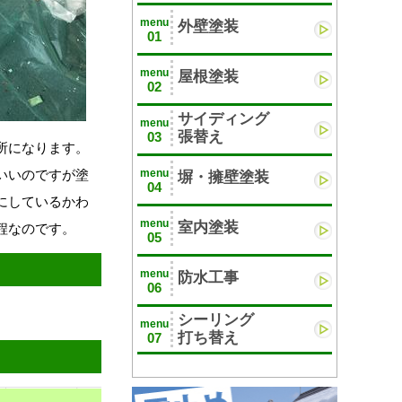
menu
外壁塗装
01
menu
屋根塗装
02
サイディング
menu
張替え
03
所になります。
menu
いいのですが塗
塀・擁壁塗装
04
にしているかわ
menu
室内塗装
程なのです。
05
menu
防水工事
06
シーリング
menu
打ち替え
07