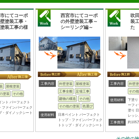
宮市にてコーポ
西宮市にてコーポ
吹
外壁塗装工事・
の外壁塗装工事～
装
根塗装工事の様
シーリング編～
た
工事内容
工事内容
外壁塗装
屋根塗装
外壁塗
装
屋根塗装
工事全般
足場工事
その他
の塗装
その他
建物の構造
その他
下塗り
使用材料
イント パーフェクト
ーフィ
その他の塗装
色選び
・ファインパーフェク
塗り 
プ・ダイノックシート
日本ペイント パーフェクト
使用材料
レッシ
トップ・ファインパーフェク
約105
工事費用
トトップ・ダイノックシート
その他の