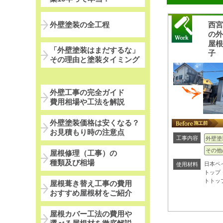
外壁塗装の全工程
西
の
屋
「外壁塗装はまだするな」
子
その理由と塗装タイミング
外壁工事の完全ガイド
費用相場や工法を解説
外壁塗装価格は安くなる？
お見積もり時の注意点
工事内容
外壁塗
その他
屋根修理（工事）の
種類及び相場
日本ペ
使用材料
トップ
トトッ
屋根葺き替え工事の費用
おすすめ屋根材をご紹介
屋根カバー工法の費用や