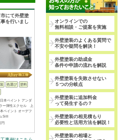
田市にて外壁塗
オンラインでの
工事を行いまし
無料相談・ご提案を実施
外壁塗装のよくある質問で
不安や疑問を解決！
外壁塗装の助成金
条件や申請の流れを解説
外壁塗装を失敗させない
５つの分岐点
装
色選び
塗料
外壁塗装に追加料金
 日本ペイント アンダ
って発生するの？
ラー弾性エクセル 上
日本ペイント オーデフ
外壁塗装の相見積もり
ュSiⅢ
必要性と活用方法を解説！
万円
外壁塗装の相場と
施工事例はこちら