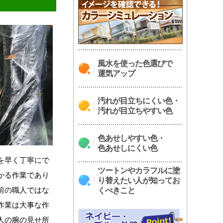
風水を使った色選びで
運気アップ
汚れが目立ちにくい色・
汚れが目立ちやすい色
色あせしやすい色・
色あせしにくい色
を早く丁寧にで
ツートンやカラフルに塗
かる作業であり
り替えたい人が知ってお
前の職人ではな
くべきこと
作業は大事な作
人の腕の見せ所