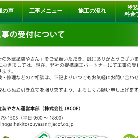
ュー
施工の流れ
会社概要
料金プラン
無料点検
塗
様の声
工事メニュー
施工の流れ
料金