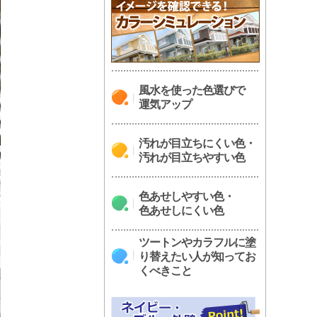
風水を使った色選びで
運気アップ
汚れが目立ちにくい色・
汚れが目立ちやすい色
色あせしやすい色・
色あせしにくい色
ツートンやカラフルに塗
り替えたい人が知ってお
くべきこと