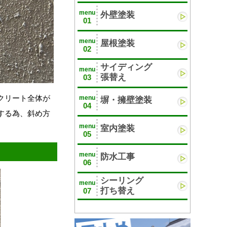
menu
外壁塗装
01
menu
屋根塗装
02
サイディング
menu
張替え
03
クリート全体が
menu
塀・擁壁塗装
04
する為、斜め方
menu
室内塗装
05
menu
防水工事
06
シーリング
menu
打ち替え
07