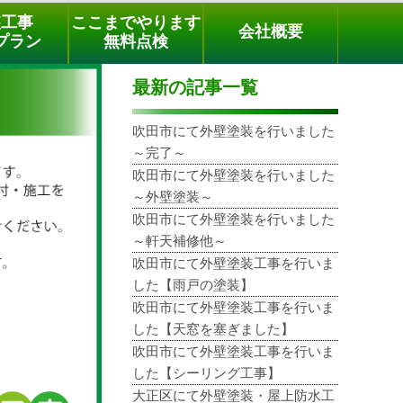
メールでのご相談
電話でのご相談
[9時～18時まで受付中]
装工事
ここまでやります
会社概要
phone
プラン
無料点検
最新の記事一覧
吹田市にて外壁塗装を行いました
～完了～
吹田市にて外壁塗装を行いました
～外壁塗装～
吹田市にて外壁塗装を行いました
～軒天補修他～
吹田市にて外壁塗装工事を行いま
した【雨戸の塗装】
吹田市にて外壁塗装工事を行いま
した【天窓を塞ぎました】
吹田市にて外壁塗装工事を行いま
した【シーリング工事】
大正区にて外壁塗装・屋上防水工