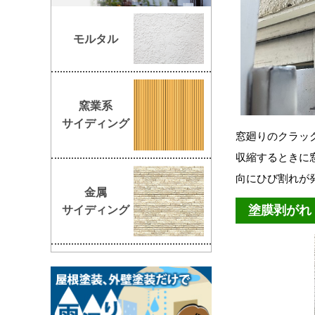
モルタル
窯業系
サイディング
窓廻りのクラッ
収縮するときに
向にひび割れが
金属
塗膜剥がれ
サイディング