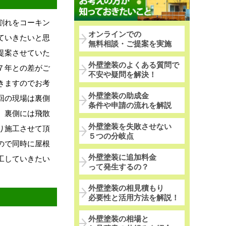
割れをコーキン
オンラインでの
ていきたいと思
無料相談・ご提案を実施
提案させていた
外壁塗装のよくある質問で
７年との差がご
不安や疑問を解決！
きますのでお考
外壁塗装の助成金
回の現場は裏側
条件や申請の流れを解説
、裏側には飛散
外壁塗装を失敗させない
り施工させて頂
５つの分岐点
ので同時に屋根
外壁塗装に追加料金
工していきたい
って発生するの？
外壁塗装の相見積もり
必要性と活用方法を解説！
外壁塗装の相場と