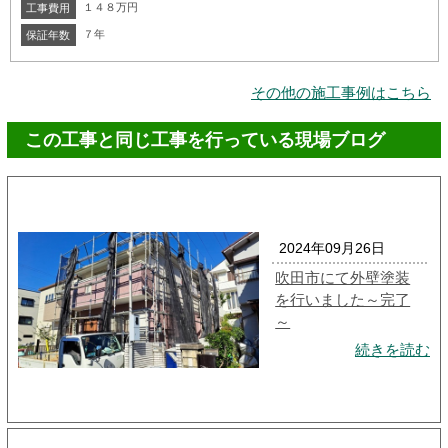
１４８万円
工事費用
７年
保証年数
その他の施工事例はこちら
この工事と同じ工事を行っている現場ブログ
2024年09月26日
吹田市にて外壁塗装
を行いました～完了
～
続きを読む