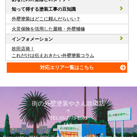
知って得する塗装工事の豆知識
外壁塗装はどこに頼んだらいい？
火災保険を活用した屋根・外壁補修
インフォメーション
吹田店発！
これだけは伝えおきたい外壁塗装コラム
対応エリア一覧はこちら
街の外壁塗装やさん吹田店
〒
TEL:03-3779-1505
FAX: