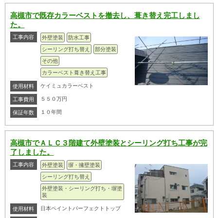
高槻市で既存カラーベストを撤去し、葺き替え完工しまし
た。
工事内容
外壁塗装
防水工事
シーリング打ち替え
部分塗装
その他
カラーベスト葺き替え工事
ケイミュカラーベスト
使用材料
５５０万円
工事費用
１０年間
保証年数
高槻市でＡＬＣ３階建て外壁塗装とシーリング打ち工事が完
了しました。
工事内容
外壁塗装
塀・擁壁塗装
シーリング打ち替え
外壁塗装・シーリング打ち・塀塗
装
日本ペイントパーフェクトトップ
使用材料