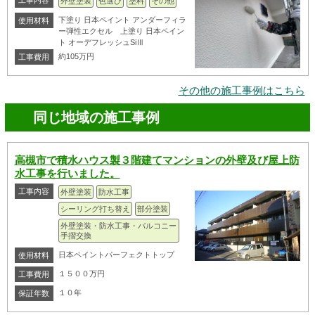
工事内容
外壁塗装
色選び
塗料
その他
下塗り 日本ペイント アンダーフィラ
使用材料
ー弾性エクセル 上塗り 日本ペイン
ト オーデフレッシュSiⅢ
約105万円
工事費用
その他の施工事例はこちら
同じ地域の施工事例
高槻市で積水ハウス製３階建てマンションの外壁及び屋上防
水工事を行いました。
工事内容
外壁塗装
防水工事
シーリング打ち替え
部分塗装
外壁塗装・防水工事・バルコニー
手摺交換
日本ペイントパーフェクトトップ
使用材料
１５００万円
工事費用
１０年
保証年数