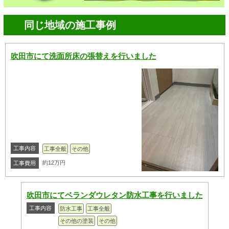
同じ地域の施工事例
吹田市にて洗面所床の張替えを行いました
工事内容
工事全般
その他
約12万円
工事費用
吹田市にてベランダウレタン防水工事を行いました
工事内容
防水工事
工事全般
その他の塗装
その他