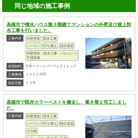
同じ地域の施工事例
高槻市で積水ハウス製３階建てマンションの外壁及び屋上防
水工事を行いました。
工事内容
外壁塗装
防水工事
シーリング打ち替え
部分塗装
外壁塗装・防水工事・バルコニー
手摺交換
日本ペイントパーフェクトトップ
使用材料
１５００万円
工事費用
１０年
保証年数
高槻市で既存カラーベストを撤去し、葺き替え完工しまし
た。
工事内容
外壁塗装
防水工事
シーリング打ち替え
部分塗装
その他