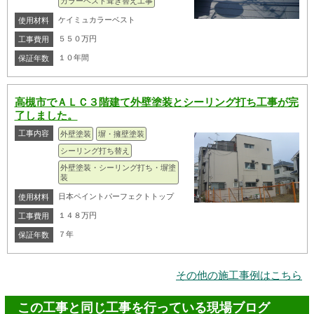
カラーベスト葺き替え工事
ケイミュカラーベスト
使用材料
５５０万円
工事費用
１０年間
保証年数
高槻市でＡＬＣ３階建て外壁塗装とシーリング打ち工事が完
了しました。
工事内容
外壁塗装
塀・擁壁塗装
シーリング打ち替え
外壁塗装・シーリング打ち・塀塗
装
日本ペイントパーフェクトトップ
使用材料
１４８万円
工事費用
７年
保証年数
その他の施工事例はこちら
この工事と同じ工事を行っている現場ブログ