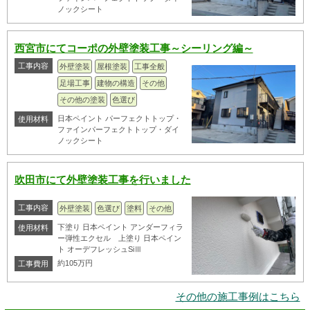
ノックシート
西宮市にてコーポの外壁塗装工事～シーリング編～
工事内容
外壁塗装
屋根塗装
工事全般
足場工事
建物の構造
その他
その他の塗装
色選び
日本ペイント パーフェクトトップ・
使用材料
ファインパーフェクトトップ・ダイ
ノックシート
吹田市にて外壁塗装工事を行いました
工事内容
外壁塗装
色選び
塗料
その他
下塗り 日本ペイント アンダーフィラ
使用材料
ー弾性エクセル 上塗り 日本ペイン
ト オーデフレッシュSiⅢ
約105万円
工事費用
その他の施工事例はこちら