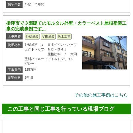
外壁：７年間
保証年数
摂津市で３階建てのモルタル外壁・カラーベスト屋根塗装工
事の完成事例です。
工事内容
外壁塗装
屋根塗装
防水工事
外壁塗料 ： 日本ペイントパーフ
使用材料
ェクトトップ ＮＤ－３４２
屋根塗料 ： 大同
塗料ハイルーフマイルドシリコン
グレー
125万円
工事費用
7年間
保証年数
その他の施工事例はこちら
この工事と同じ工事を行っている現場ブログ