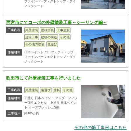
ファインパーフェクトトップ・ダイ
ノックシート
西宮市にてコーポの外壁塗装工事～シーリング編～
工事内容
外壁塗装
屋根塗装
工事全般
足場工事
建物の構造
その他
その他の塗装
色選び
日本ペイント パーフェクトトップ・
使用材料
ファインパーフェクトトップ・ダイ
ノックシート
吹田市にて外壁塗装工事を行いました
工事内容
外壁塗装
色選び
塗料
その他
下塗り 日本ペイント アンダーフィラ
使用材料
ー弾性エクセル 上塗り 日本ペイン
ト オーデフレッシュSiⅢ
約105万円
工事費用
その他の施工事例はこちら