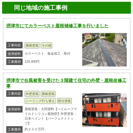
同じ地域の施工事例
摂津市にてカラーベスト屋根補修工事を行いました
工事内容
屋根塗装
その他
カラーベスト 板金加工・取付
使用材料
125,400円
工事費用
摂津市で台風被害を受けた３階建て住宅の外壁・屋根改修工
事
工事内容
外壁塗装
屋根塗装
シーリング打ち替え
部分塗装
屋根塗装：大同塗料【ハイルーフマ
使用材料
イルドシリコン遮熱型】外壁塗装：
日本ペイント【パーフェクトトッ
プ】
約２００万円
工事費用