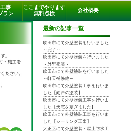
メールでのご相談
電話でのご相談
[9時～18時まで受付中]
装工事
ここまでやります
会社概要
phone
プラン
無料点検
最新の記事一覧
吹田市にて外壁塗装を行いました
～完了～
吹田市にて外壁塗装を行いました
～外壁塗装～
吹田市にて外壁塗装を行いました
～軒天補修他～
吹田市にて外壁塗装工事を行いま
した【雨戸の塗装】
吹田市にて外壁塗装工事を行いま
した【天窓を塞ぎました】
吹田市にて外壁塗装工事を行いま
した【シーリング工事】
大正区にて外壁塗装・屋上防水工