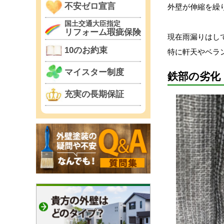
不安ゼロ宣言
外壁が伸縮を繰
国土交通大臣指定
リフォーム瑕疵保険
現在雨漏りはし
10のお約束
特に軒天やベラ
マイスター制度
鉄部の劣化
充実の長期保証