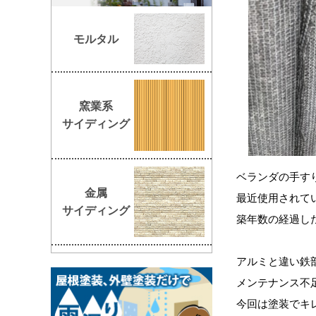
モルタル
窯業系
サイディング
ベランダの手す
金属
最近使用されて
サイディング
築年数の経過し
アルミと違い鉄
メンテナンス不
今回は塗装でキ