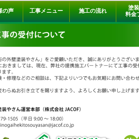
ュー
施工の流れ
会社概要
料金プラン
無料点検
塗
様の声
工事メニュー
施工の流れ
料金