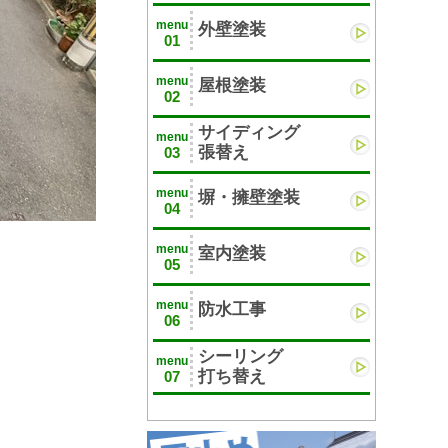
menu
外壁塗装
01
menu
屋根塗装
02
サイディング
menu
張替え
03
menu
塀・擁壁塗装
04
menu
室内塗装
05
menu
防水工事
06
シーリング
menu
打ち替え
07