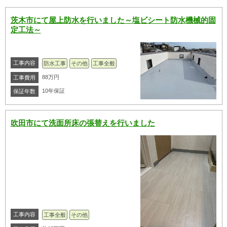
茨木市にて屋上防水を行いました～塩ビシート防水機械的固
定工法～
工事内容
防水工事
その他
工事全般
88万円
工事費用
10年保証
保証年数
吹田市にて洗面所床の張替えを行いました
工事内容
工事全般
その他