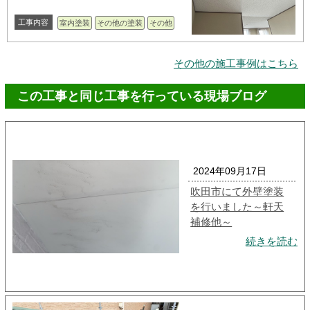
工事内容
室内塗装
その他の塗装
その他
その他の施工事例はこちら
この工事と同じ工事を行っている現場ブログ
2024年09月17日
吹田市にて外壁塗装
を行いました～軒天
補修他～
続きを読む