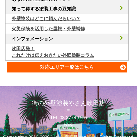
知って得する塗装工事の豆知識
外壁塗装はどこに頼んだらいい？
火災保険を活用した屋根・外壁補修
インフォメーション
吹田店発！
これだけは伝えおきたい外壁塗装コラム
対応エリア一覧はこちら
街の外壁塗装やさん吹田店
〒
TEL:03-3779-1505
FAX: