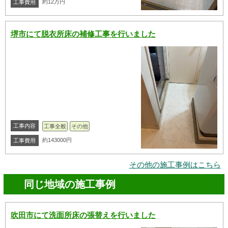
約12万円
工事費用
堺市にて脱衣所床の補修工事を行いました
工事内容
工事全般
その他
約143000円
工事費用
その他の施工事例はこちら
同じ地域の施工事例
吹田市にて洗面所床の張替えを行いました