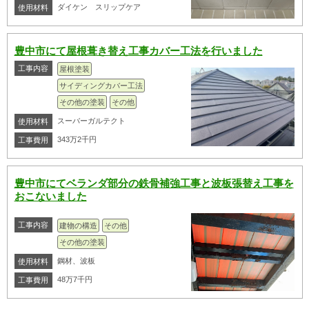
ダイケン スリップケア
使用材料
豊中市にて屋根葺き替え工事カバー工法を行いました
工事内容
屋根塗装
サイディングカバー工法
その他の塗装
その他
スーバーガルテクト
使用材料
343万2千円
工事費用
豊中市にてベランダ部分の鉄骨補強工事と波板張替え工事を
おこないました
工事内容
建物の構造
その他
その他の塗装
鋼材、波板
使用材料
48万7千円
工事費用