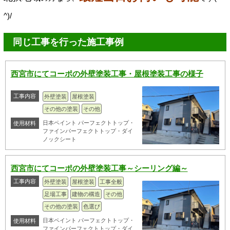
^)/
同じ工事を行った施工事例
西宮市にてコーポの外壁塗装工事・屋根塗装工事の様子
工事内容
外壁塗装
屋根塗装
その他の塗装
その他
日本ペイント パーフェクトトップ・
使用材料
ファインパーフェクトトップ・ダイ
ノックシート
西宮市にてコーポの外壁塗装工事～シーリング編～
工事内容
外壁塗装
屋根塗装
工事全般
足場工事
建物の構造
その他
その他の塗装
色選び
日本ペイント パーフェクトトップ・
使用材料
ファインパーフェクトトップ・ダイ