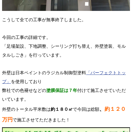
こうして全ての工事が無事終了しました。
今回の工事の詳細です。
「足場架設、下地調整、シーリング打ち替え、外壁塗装、モル
タルしごき」を行っています。
外壁は日本ペイントのラジカル制御型塗料
「パーフェクトトッ
プ」
を使用しており
弊社での色褪せなどの
塗膜保証は７年
付けて施工させていただ
いています。
、
約１２０
外壁のトータル平米数は
約１８０㎡
で今回は総額
万円
で施工させてただきました！