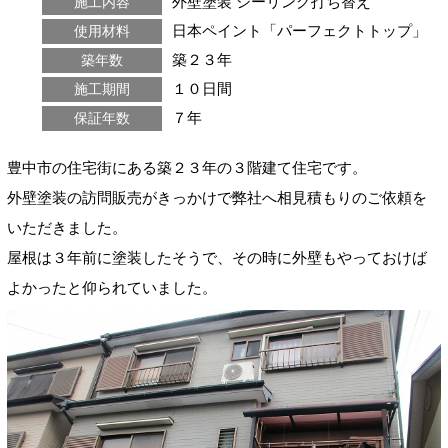
外壁塗装
シーリング打ち替え
施工内容
日本ペイント「パーフェクトトップ」
使用材料
築２３年
築年数
１０日間
施工期間
７年
保証年数
豊中市の住宅街にある築２３年の３階建て住宅です。
外壁塗装の訪問販売がきっかけで弊社へ相見積もりのご依頼を
いただきました。
屋根は３年前に塗装したそうで、その時に外壁もやっておけば
よかったと仰られていました。