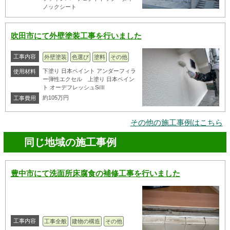
ノックシート
吹田市にて外壁塗装工事を行いました
工事内容
外壁塗装
色選び
塗料
その他
下塗り 日本ペイント アンダーフィラ
使用材料
ー弾性エクセル 上塗り 日本ペイン
ト オーデフレッシュSiⅢ
約105万円
工事費用
その他の施工事例はこちら
同じ地域の施工事例
豊中市にて洗面所床腐食の補修工事を行いました
工事内容
工事全般
建物の構造
その他