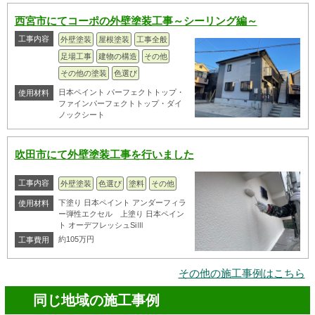
西宮市にてコーポの外壁塗装工事～シーリング編～
工事内容
外壁塗装
屋根塗装
工事全般
足場工事
建物の構造
その他
その他の塗装
色選び
日本ペイント パーフェクトトップ・
使用材料
ファインパーフェクトトップ・ダイ
ノックシート
吹田市にて外壁塗装工事を行いました
工事内容
外壁塗装
色選び
塗料
その他
下塗り 日本ペイント アンダーフィラ
使用材料
ー弾性エクセル 上塗り 日本ペイン
ト オーデフレッシュSiⅢ
約105万円
工事費用
その他の施工事例はこちら
同じ地域の施工事例