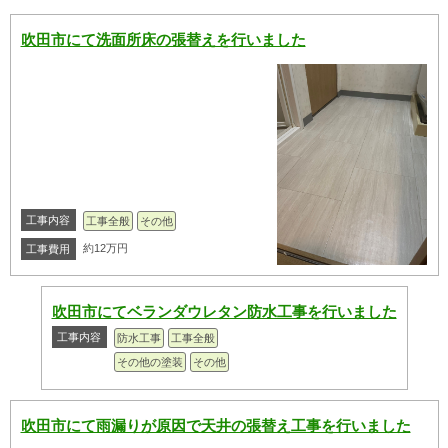
吹田市にて洗面所床の張替えを行いました
工事内容
工事全般
その他
約12万円
工事費用
吹田市にてベランダウレタン防水工事を行いました
工事内容
防水工事
工事全般
その他の塗装
その他
吹田市にて雨漏りが原因で天井の張替え工事を行いました