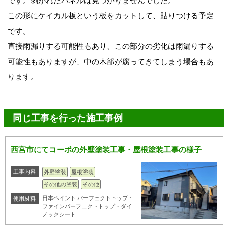
です。剥がれたパネルは見つかりませんでした。
この形にケイカル板という板をカットして、貼りつける予定
です。
直接雨漏りする可能性もあり、この部分の劣化は雨漏りする
可能性もありますが、中の木部が腐ってきてしまう場合もあ
ります。
同じ工事を行った施工事例
西宮市にてコーポの外壁塗装工事・屋根塗装工事の様子
工事内容
外壁塗装
屋根塗装
その他の塗装
その他
日本ペイント パーフェクトトップ・
使用材料
ファインパーフェクトトップ・ダイ
ノックシート