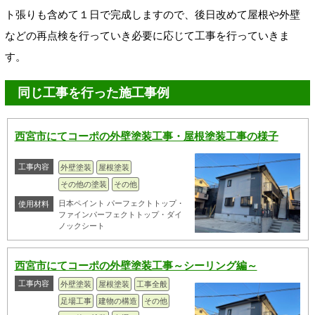
ト張りも含めて１日で完成しますので、後日改めて屋根や外壁
などの再点検を行っていき必要に応じて工事を行っていきま
す。
同じ工事を行った施工事例
西宮市にてコーポの外壁塗装工事・屋根塗装工事の様子
工事内容
外壁塗装
屋根塗装
その他の塗装
その他
日本ペイント パーフェクトトップ・
使用材料
ファインパーフェクトトップ・ダイ
ノックシート
西宮市にてコーポの外壁塗装工事～シーリング編～
工事内容
外壁塗装
屋根塗装
工事全般
足場工事
建物の構造
その他