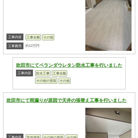
工事内容
工事全般
その他
約12万円
工事費用
吹田市にてベランダウレタン防水工事を行いました
工事内容
防水工事
工事全般
その他の塗装
その他
吹田市にて雨漏りが原因で天井の張替え工事を行いました
工事内容
室内塗装
その他の塗装
その他