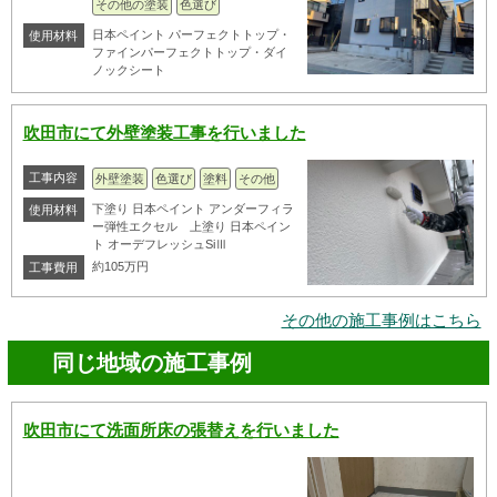
その他の塗装
色選び
日本ペイント パーフェクトトップ・
使用材料
ファインパーフェクトトップ・ダイ
ノックシート
吹田市にて外壁塗装工事を行いました
工事内容
外壁塗装
色選び
塗料
その他
下塗り 日本ペイント アンダーフィラ
使用材料
ー弾性エクセル 上塗り 日本ペイン
ト オーデフレッシュSiⅢ
約105万円
工事費用
その他の施工事例はこちら
同じ地域の施工事例
吹田市にて洗面所床の張替えを行いました