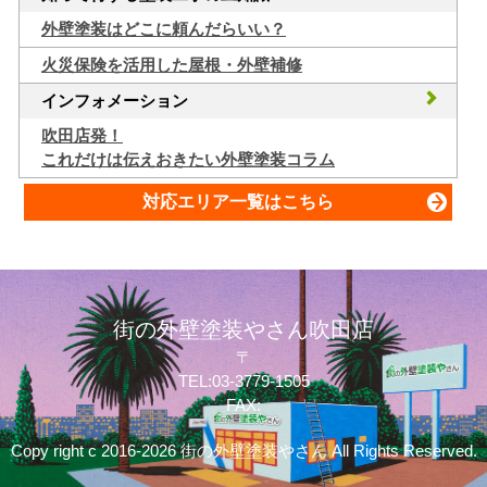
外壁塗装はどこに頼んだらいい？
火災保険を活用した屋根・外壁補修
インフォメーション
吹田店発！
これだけは伝えおきたい外壁塗装コラム
対応エリア一覧はこちら
街の外壁塗装やさん吹田店
〒
TEL:03-3779-1505
FAX:
Copy right c 2016-2026 街の外壁塗装やさん All Rights Reserved.