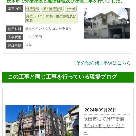
茨木市で外壁塗装と擁壁修理及び塗装工事を行いました。
工事内容
外壁塗装
塀・擁壁塗装
その他
外壁シリコン塗装・擁壁修理及び
塗装
日本ペイントシリコンセラＵＶ
使用材料
１１０万円
工事費用
６年
保証年数
その他の施工事例はこちら
この工事と同じ工事を行っている現場ブログ
2024年09月26日
吹田市にて外壁塗装
を行いました～完了
～