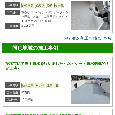
工事内容
外壁塗装
色選び
塗料
その他
下塗り 日本ペイント アンダーフィラ
使用材料
ー弾性エクセル 上塗り 日本ペイン
ト オーデフレッシュSiⅢ
約105万円
工事費用
その他の施工事例はこちら
同じ地域の施工事例
茨木市にて屋上防水を行いました～塩ビシート防水機械的固
定工法～
工事内容
防水工事
その他
工事全般
88万円
工事費用
10年保証
保証年数