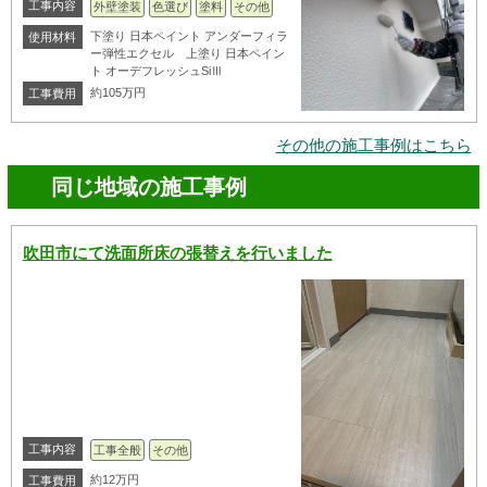
工事内容
外壁塗装
色選び
塗料
その他
下塗り 日本ペイント アンダーフィラ
使用材料
ー弾性エクセル 上塗り 日本ペイン
ト オーデフレッシュSiⅢ
約105万円
工事費用
その他の施工事例はこちら
同じ地域の施工事例
吹田市にて洗面所床の張替えを行いました
工事内容
工事全般
その他
約12万円
工事費用