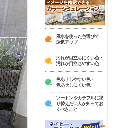
風水を使った色選びで
運気アップ
汚れが目立ちにくい色・
汚れが目立ちやすい色
色あせしやすい色・
色あせしにくい色
ツートンやカラフルに塗
り替えたい人が知ってお
くべきこと