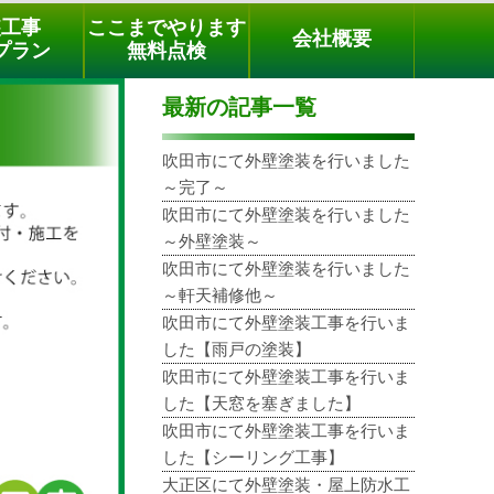
メールでのご相談
電話でのご相談
[9時～18時まで受付中]
装工事
ここまでやります
会社概要
phone
プラン
無料点検
最新の記事一覧
吹田市にて外壁塗装を行いました
～完了～
吹田市にて外壁塗装を行いました
～外壁塗装～
吹田市にて外壁塗装を行いました
～軒天補修他～
吹田市にて外壁塗装工事を行いま
した【雨戸の塗装】
吹田市にて外壁塗装工事を行いま
した【天窓を塞ぎました】
吹田市にて外壁塗装工事を行いま
した【シーリング工事】
大正区にて外壁塗装・屋上防水工