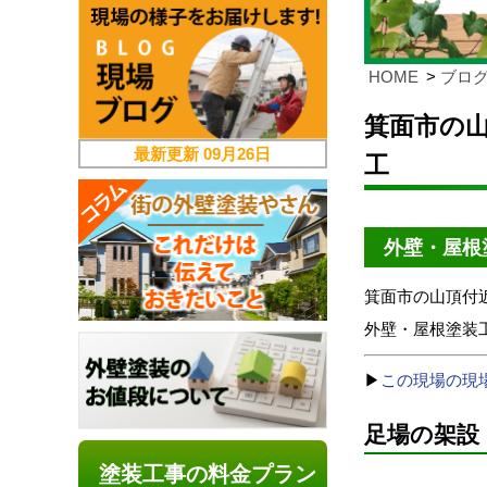
HOME
ブロ
箕面市の
最新更新
09月26日
工
外壁・屋根
箕面市の山頂付
外壁・屋根塗装
▶
この現場の現
足場の架設
塗装工事の料金プラン