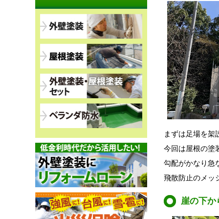
まずは足場を架
今回は屋根の塗
勾配がかなり急
飛散防止のメッ
崖の下か