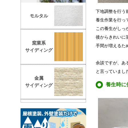
下地調整を行う
モルタル
養生作業を行っ
この養生がしっ
後からきれいに
窯業系
手間が増えるた
サイディング
余談ですが、あ
と言っていまし
金属
養生時に
サイディング