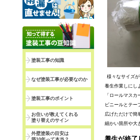
塗装工事の知識
様々なサイズが
なぜ塗装工事が必要なのか
養生作業しにし
「ロールマスカ
塗装工事のポイント
ビニールとテー
広げただけで簡
お住いが教えてくれる
塗り替えのサイン
細かい箇所や大
外壁塗装の目安は
養生が終了
築10年って本当？