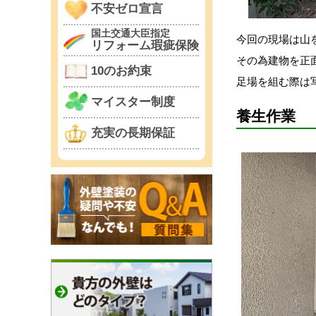
不安ゼロ宣言
国土交通大臣指定
今回の現場は山
リフォーム瑕疵保険
その為建物を正
10のお約束
足場を組む際は
マイスター制度
養生作業
充実の長期保証