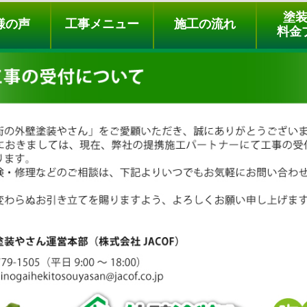
ュー
施工の流れ
会社概要
料金プラン
無料点検
塗
様の声
工事メニュー
施工の流れ
料金