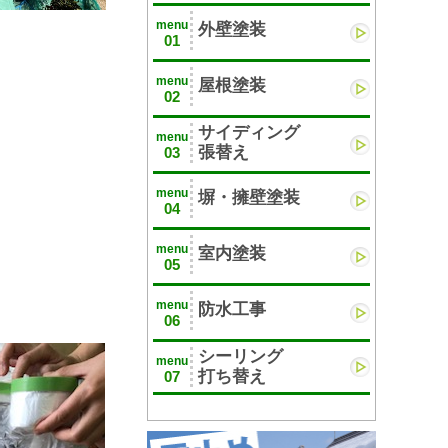
menu
外壁塗装
01
menu
屋根塗装
02
サイディング
menu
張替え
03
menu
塀・擁壁塗装
04
menu
室内塗装
05
menu
防水工事
06
シーリング
menu
打ち替え
07