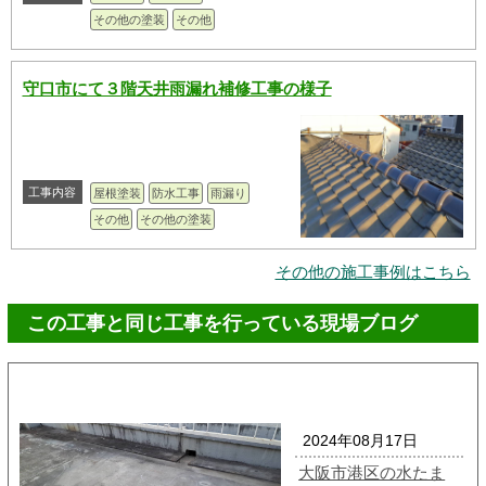
その他の塗装
その他
守口市にて３階天井雨漏れ補修工事の様子
工事内容
屋根塗装
防水工事
雨漏り
その他
その他の塗装
その他の施工事例はこちら
この工事と同じ工事を行っている現場ブログ
2024年08月17日
大阪市港区の水たま