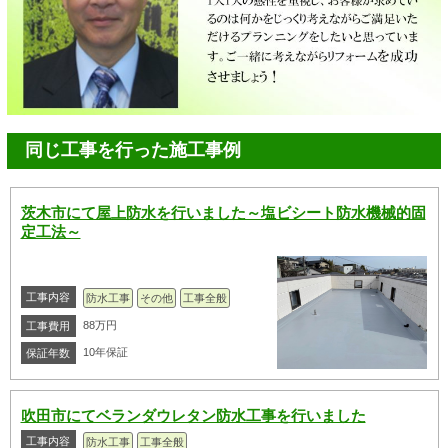
同じ工事を行った施工事例
茨木市にて屋上防水を行いました～塩ビシート防水機械的固
定工法～
工事内容
防水工事
その他
工事全般
88万円
工事費用
10年保証
保証年数
吹田市にてベランダウレタン防水工事を行いました
工事内容
防水工事
工事全般