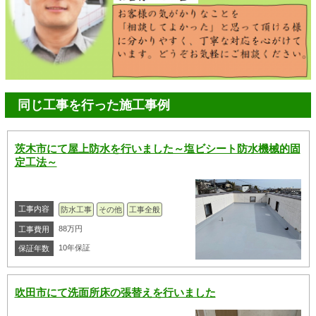
同じ工事を行った施工事例
茨木市にて屋上防水を行いました～塩ビシート防水機械的固
定工法～
工事内容
防水工事
その他
工事全般
88万円
工事費用
10年保証
保証年数
吹田市にて洗面所床の張替えを行いました