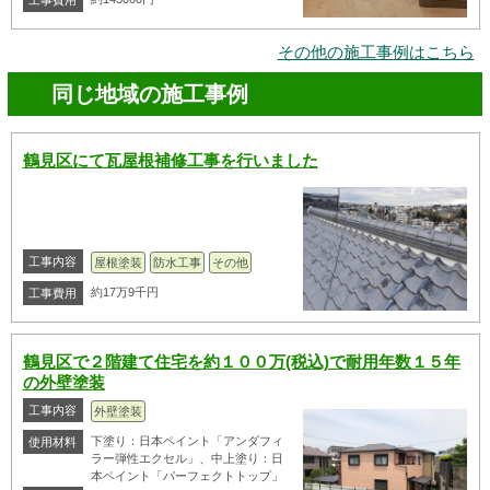
その他の施工事例はこちら
同じ地域の施工事例
鶴見区にて瓦屋根補修工事を行いました
工事内容
屋根塗装
防水工事
その他
約17万9千円
工事費用
鶴見区で２階建て住宅を約１００万(税込)で耐用年数１５年
の外壁塗装
工事内容
外壁塗装
下塗り：日本ペイント「アンダフィ
使用材料
ラー弾性エクセル」、中上塗り：日
本ペイント「パーフェクトトップ」