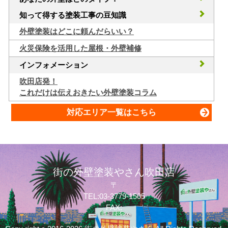
知って得する塗装工事の豆知識
外壁塗装はどこに頼んだらいい？
火災保険を活用した屋根・外壁補修
インフォメーション
吹田店発！
これだけは伝えおきたい外壁塗装コラム
対応エリア一覧はこちら
街の外壁塗装やさん吹田店
〒
TEL:03-3779-1505
FAX: