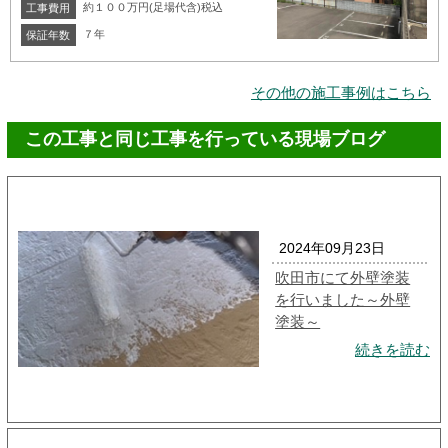
約１００万円(足場代含)税込
工事費用
７年
保証年数
その他の施工事例はこちら
この工事と同じ工事を行っている現場ブログ
2024年09月23日
吹田市にて外壁塗装
を行いました～外壁
塗装～
続きを読む