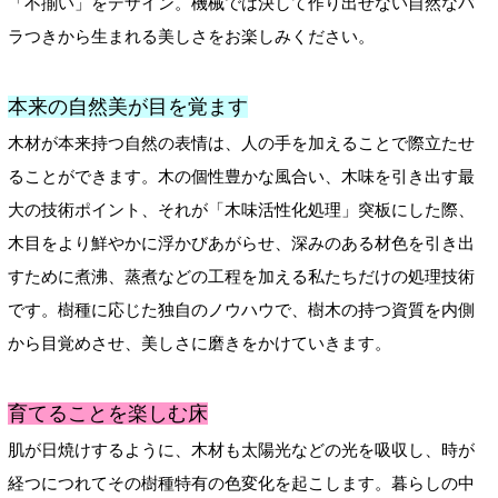
「不揃い」をデザイン。機械では決して作り出せない自然なバ
ラつきから生まれる美しさをお楽しみください。
本来の自然美が目を覚ます
木材が本来持つ自然の表情は、人の手を加えることで際立たせ
ることができます。木の個性豊かな風合い、木味を引き出す最
大の技術ポイント、それが「木味活性化処理」突板にした際、
木目をより鮮やかに浮かびあがらせ、深みのある材色を引き出
すために煮沸、蒸煮などの工程を加える私たちだけの処理技術
です。樹種に応じた独自のノウハウで、樹木の持つ資質を内側
から目覚めさせ、美しさに磨きをかけていきます。
育てることを楽しむ床
肌が日焼けするように、木材も太陽光などの光を吸収し、時が
経つにつれてその樹種特有の色変化を起こします。暮らしの中