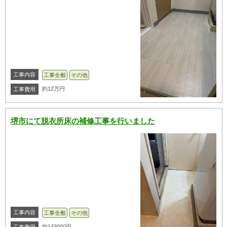
工事内容
工事全般
その他
約12万円
工事費用
堺市にて脱衣所床の補修工事を行いました
工事内容
工事全般
その他
約143000円
工事費用