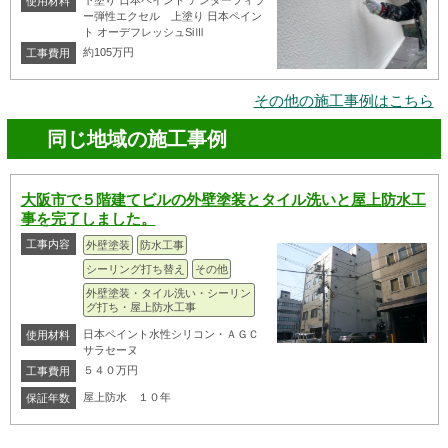
使用材料
ー弾性エクセル 上塗り 日本ペイン
ト オーデフレッシュSiⅢ
約105万円
工事費用
その他の施工事例はこちら
同じ地域の施工事例
大阪市で５階建てビルの外壁塗装とタイル洗いと屋上防水工
事を完了しました。
工事内容
外壁塗装
防水工事
シーリング打ち替え
その他
外壁塗装・タイル洗い・シーリン
グ打ち・屋上防水工事
日本ペイント水性シリコン・ＡＧＣ
使用材料
サラセーヌ
５４０万円
工事費用
屋上防水 １０年
保証年数