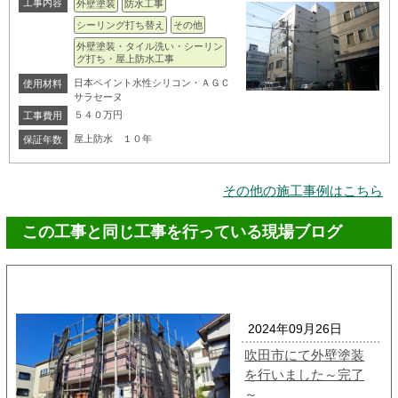
工事内容
外壁塗装
防水工事
シーリング打ち替え
その他
外壁塗装・タイル洗い・シーリン
グ打ち・屋上防水工事
日本ペイント水性シリコン・ＡＧＣ
使用材料
サラセーヌ
５４０万円
工事費用
屋上防水 １０年
保証年数
その他の施工事例はこちら
この工事と同じ工事を行っている現場ブログ
2024年09月26日
吹田市にて外壁塗装
を行いました～完了
～