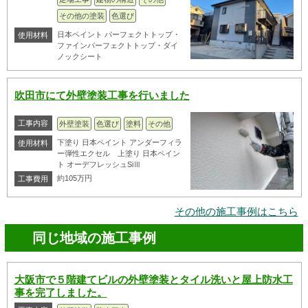
その他の塗装
色選び
日本ペイント パーフェクトトップ・
使用材料
ファインパーフェクトトップ・ダイ
ノックシート
吹田市にて外壁塗装工事を行いました
工事内容
外壁塗装
色選び
塗料
その他
下塗り 日本ペイント アンダーフィラ
使用材料
ー弾性エクセル 上塗り 日本ペイン
ト オーデフレッシュSiⅢ
約105万円
工事費用
その他の施工事例はこちら
同じ地域の施工事例
大阪市で５階建てビルの外壁塗装とタイル洗いと屋上防水工
事を完了しました。