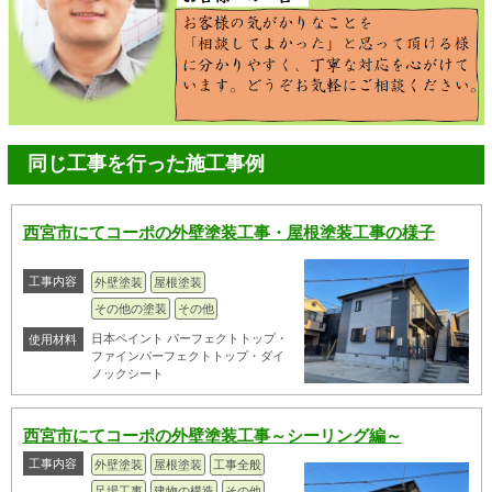
同じ工事を行った施工事例
西宮市にてコーポの外壁塗装工事・屋根塗装工事の様子
工事内容
外壁塗装
屋根塗装
その他の塗装
その他
日本ペイント パーフェクトトップ・
使用材料
ファインパーフェクトトップ・ダイ
ノックシート
西宮市にてコーポの外壁塗装工事～シーリング編～
工事内容
外壁塗装
屋根塗装
工事全般
足場工事
建物の構造
その他