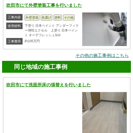
吹田市にて外壁塗装工事を行いました
工事内容
外壁塗装
色選び
塗料
その他
下塗り 日本ペイント アンダーフィラ
使用材料
ー弾性エクセル 上塗り 日本ペイン
ト オーデフレッシュSiⅢ
約105万円
工事費用
その他の施工事例はこちら
同じ地域の施工事例
吹田市にて洗面所床の張替えを行いました