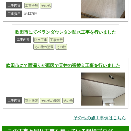
工事内容
工事全般
その他
約12万円
工事費用
吹田市にてベランダウレタン防水工事を行いました
工事内容
防水工事
工事全般
その他の塗装
その他
吹田市にて雨漏りが原因で天井の張替え工事を行いました
工事内容
室内塗装
その他の塗装
その他
その他の施工事例はこちら