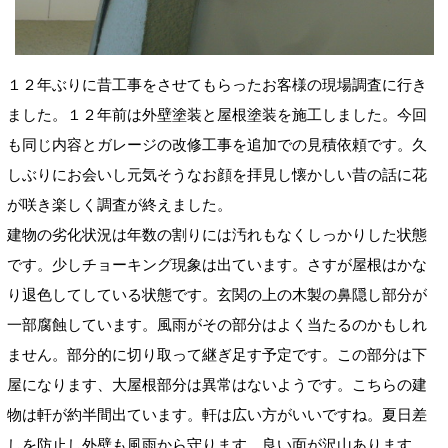
１２年ぶりに昔工事をさせてもらったお客様の現場調査に行き
ました。１２年前は外壁塗装と屋根塗装を施工しました。今回
も同じ内容とガレージの改修工事を追加での見積依頼です。久
しぶりにお会いし元気そうなお顔を拝見し懐かしい昔の話に花
が咲き楽しく調査が終えました。
建物の劣化状況は年数の割りには汚れもなくしっかりした状態
です。少しチョーキング現象は出ています。さすが屋根はかな
り退色してしている状態です。玄関の上の木製の鼻隠し部分が
一部腐蝕しています。風雨がその部分はよく当たるのかもしれ
ません。部分的に切り取って継ぎ足す予定です。この部分は下
屋になります、大屋根部分は異常はないようです。こちらの建
物は軒が約半間出ています。軒は広い方がいいですね。夏日差
しを防止し外壁も風雨から守ります。良い面が沢山あります。