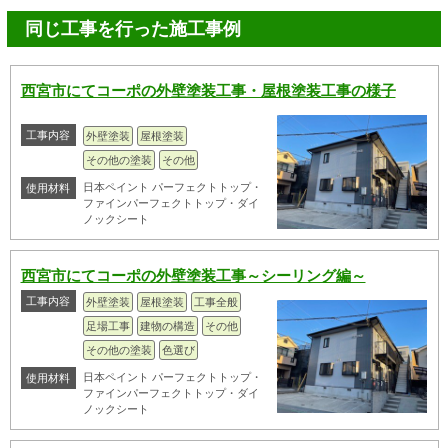
同じ工事を行った施工事例
西宮市にてコーポの外壁塗装工事・屋根塗装工事の様子
工事内容
外壁塗装
屋根塗装
その他の塗装
その他
日本ペイント パーフェクトトップ・
使用材料
ファインパーフェクトトップ・ダイ
ノックシート
西宮市にてコーポの外壁塗装工事～シーリング編～
工事内容
外壁塗装
屋根塗装
工事全般
足場工事
建物の構造
その他
その他の塗装
色選び
日本ペイント パーフェクトトップ・
使用材料
ファインパーフェクトトップ・ダイ
ノックシート