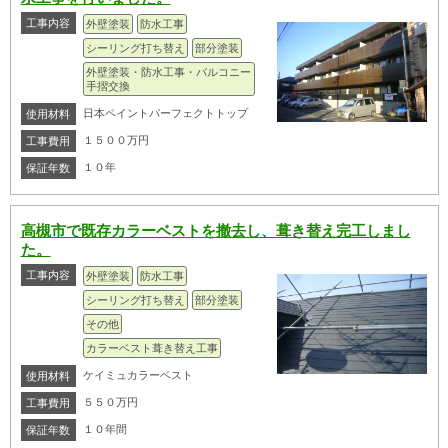
工事内容
外壁塗装
防水工事
シーリング打ち替え
部分塗装
外壁塗装・防水工事・バルコニー
手摺交換
日本ペイントパーフェクトトップ
使用材料
１５００万円
工事費用
１０年
保証年数
高槻市で既存カラーベストを撤去し、葺き替え完工しまし
た。
工事内容
外壁塗装
防水工事
シーリング打ち替え
部分塗装
その他
カラーベスト葺き替え工事
ケイミュカラーベスト
使用材料
５５０万円
工事費用
１０年間
保証年数