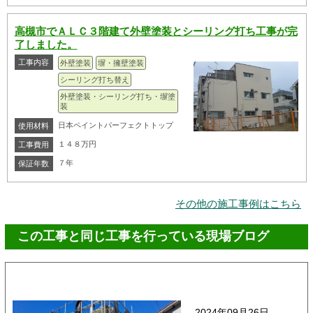
高槻市でＡＬＣ３階建て外壁塗装とシーリング打ち工事が完
了しました。
工事内容
外壁塗装
塀・擁壁塗装
シーリング打ち替え
外壁塗装・シーリング打ち・塀塗
装
日本ペイントパーフェクトトップ
使用材料
１４８万円
工事費用
７年
保証年数
その他の施工事例はこちら
この工事と同じ工事を行っている現場ブログ
2024年09月26日