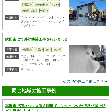
足場工事
建物の構造
その他
その他の塗装
色選び
日本ペイント パーフェクトトップ・
使用材料
ファインパーフェクトトップ・ダイ
ノックシート
吹田市にて外壁塗装工事を行いました
工事内容
外壁塗装
色選び
塗料
その他
下塗り 日本ペイント アンダーフィラ
使用材料
ー弾性エクセル 上塗り 日本ペイン
ト オーデフレッシュSiⅢ
約105万円
工事費用
その他の施工事例はこちら
同じ地域の施工事例
高槻市で積水ハウス製３階建てマンションの外壁及び屋上防
水工事を行いました。