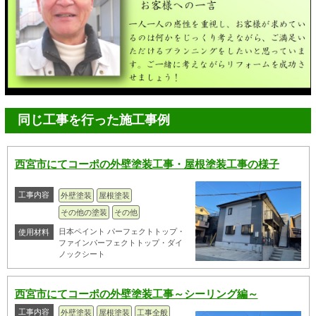
同じ工事を行った施工事例
西宮市にてコーポの外壁塗装工事・屋根塗装工事の様子
工事内容
外壁塗装
屋根塗装
その他の塗装
その他
日本ペイント パーフェクトトップ・
使用材料
ファインパーフェクトトップ・ダイ
ノックシート
西宮市にてコーポの外壁塗装工事～シーリング編～
工事内容
外壁塗装
屋根塗装
工事全般