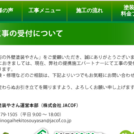
ュー
施工の流れ
会社概要
料金プラン
無料点検
塗
様の声
工事メニュー
施工の流れ
料金