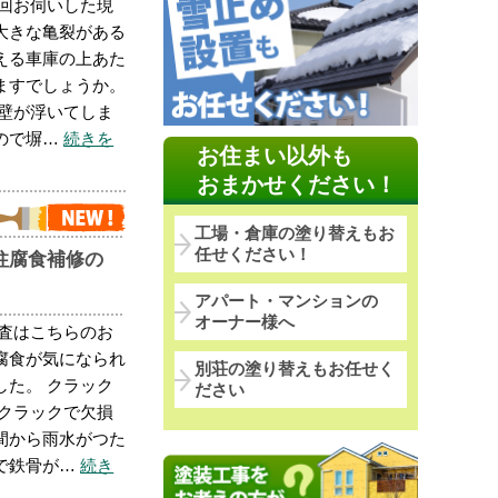
今回お伺いした現
大きな亀裂がある
える車庫の上あた
ますでしょうか。
と壁が浮いてしま
ので塀…
続きを
お住まい以外も
おまかせください！
工場・倉庫の塗り替えもお
任せください！
柱腐食補修の
アパート・マンションの
オーナー様へ
調査はこちらのお
腐食が気になられ
別荘の塗り替えもお任せく
した。 クラック
ださい
がクラックで欠損
間から雨水がつた
で鉄骨が…
続き