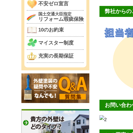
不安ゼロ宣言
弊社からの
国土交通大臣指定
リフォーム瑕疵保険
10のお約束
マイスター制度
充実の長期保証
お問い合わ