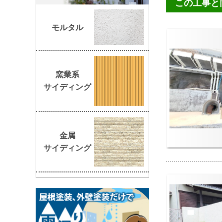
この工事と
モルタル
窯業系
サイディング
金属
サイディング