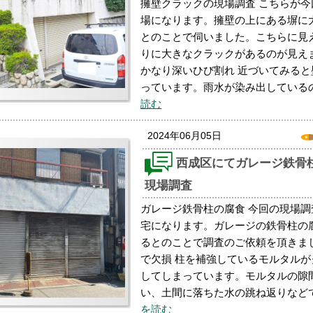
擁壁クラックの現場調査 こちらが
場になります。擁壁の上にある塀に
とのことで伺いました。こちらに見
りに大きなクラックがあるのが見え
かなり深いひび割れ 近づいてみる
っています。雨水が染み出している
読む
2024年06月05日
西成区にてガレージ鉄骨
現場調査
ガレージ鉄骨柱の腐食 今回の現場
宅になります。ガレージの鉄骨柱の
るとのことで調査のご依頼を頂きま
で欠損 柱を補強しているモルタル
してしまっています。モルタルの隙
い、土間に落ちた水の跳ね返りなど
を読む