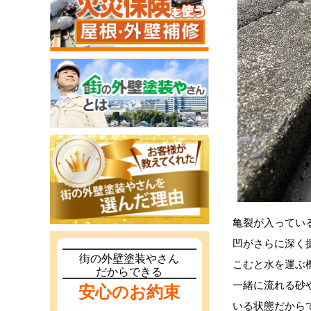
亀裂が入ってい
凹がさらに深く
街の外壁塗装やさん
こむと水を運ぶ
だからできる
一緒に流れる砂
安心のお約束
いる状態だから