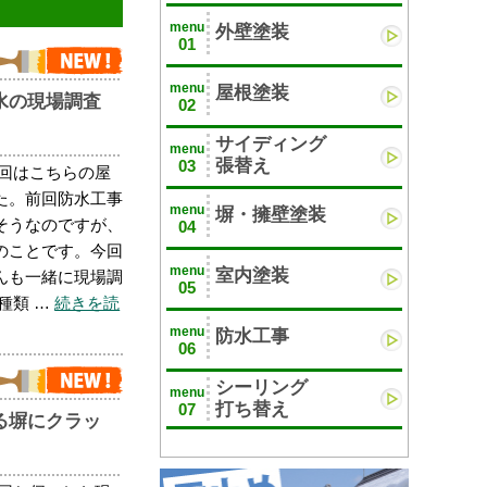
menu
外壁塗装
01
menu
屋根塗装
水の現場調査
02
サイディング
menu
張替え
03
今回はこちらの屋
た。前回防水工事
menu
塀・擁壁塗装
そうなのですが、
04
のことです。今回
menu
室内塗装
んも一緒に現場調
05
種類 …
続きを読
menu
防水工事
06
シーリング
menu
打ち替え
07
る塀にクラッ