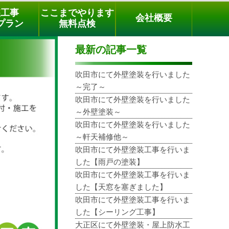
メールでのご相談
電話でのご相談
[9時～18時まで受付中]
装工事
ここまでやります
会社概要
phone
プラン
無料点検
最新の記事一覧
吹田市にて外壁塗装を行いました
～完了～
吹田市にて外壁塗装を行いました
～外壁塗装～
吹田市にて外壁塗装を行いました
～軒天補修他～
吹田市にて外壁塗装工事を行いま
した【雨戸の塗装】
吹田市にて外壁塗装工事を行いま
した【天窓を塞ぎました】
吹田市にて外壁塗装工事を行いま
した【シーリング工事】
大正区にて外壁塗装・屋上防水工