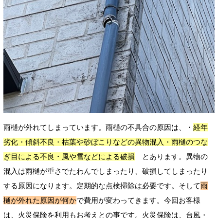
雨樋が外れてしまっています。雨樋の不具合の原因は、・
経年
劣化・傾斜不良・枯葉や砂ぼこりなどの異物混入・雨樋のつな
ぎ目による不良・風や雪などによる破損
とあります。
異物の
混入は雨樋が重さでたわんでしまったり、破損してしまったり
する原因になります。定期的な点検掃除は必要です。そして
雨
樋が外れた原因が何か
で費用が変わってきます。今回お客様
は、
火災保険を利用もお考えとの事です。火災保険は、台風・