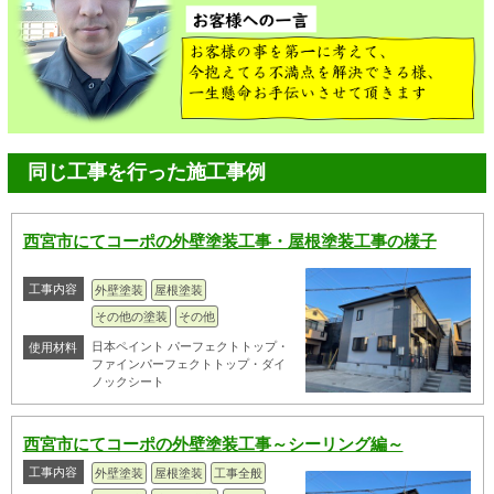
同じ工事を行った施工事例
西宮市にてコーポの外壁塗装工事・屋根塗装工事の様子
工事内容
外壁塗装
屋根塗装
その他の塗装
その他
日本ペイント パーフェクトトップ・
使用材料
ファインパーフェクトトップ・ダイ
ノックシート
西宮市にてコーポの外壁塗装工事～シーリング編～
工事内容
外壁塗装
屋根塗装
工事全般