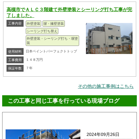
高槻市でＡＬＣ３階建て外壁塗装とシーリング打ち工事が完
了しました。
工事内容
外壁塗装
塀・擁壁塗装
シーリング打ち替え
外壁塗装・シーリング打ち・塀塗
装
日本ペイントパーフェクトトップ
使用材料
１４８万円
工事費用
７年
保証年数
その他の施工事例はこちら
この工事と同じ工事を行っている現場ブログ
2024年09月26日