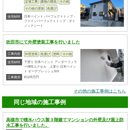
足場工事
建物の構造
その他
その他の塗装
色選び
日本ペイント パーフェクトトップ・
使用材料
ファインパーフェクトトップ・ダイ
ノックシート
吹田市にて外壁塗装工事を行いました
工事内容
外壁塗装
色選び
塗料
その他
下塗り 日本ペイント アンダーフィラ
使用材料
ー弾性エクセル 上塗り 日本ペイン
ト オーデフレッシュSiⅢ
約105万円
工事費用
その他の施工事例はこちら
同じ地域の施工事例
高槻市で積水ハウス製３階建てマンションの外壁及び屋上防
水工事を行いました。