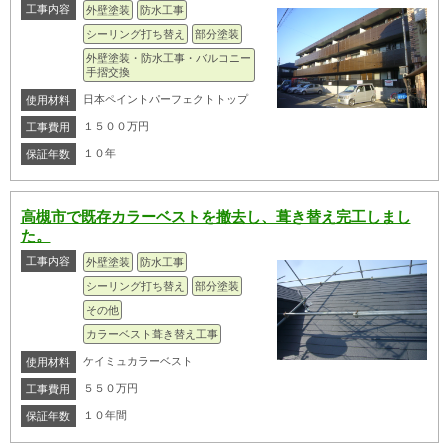
工事内容
外壁塗装
防水工事
シーリング打ち替え
部分塗装
外壁塗装・防水工事・バルコニー
手摺交換
日本ペイントパーフェクトトップ
使用材料
１５００万円
工事費用
１０年
保証年数
高槻市で既存カラーベストを撤去し、葺き替え完工しまし
た。
工事内容
外壁塗装
防水工事
シーリング打ち替え
部分塗装
その他
カラーベスト葺き替え工事
ケイミュカラーベスト
使用材料
５５０万円
工事費用
１０年間
保証年数