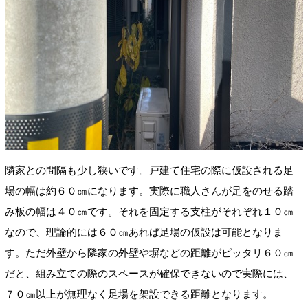
隣家との間隔も少し狭いです。戸建て住宅の際に仮設される足
場の幅は約６０㎝になります。実際に職人さんが足をのせる踏
み板の幅は４０㎝です。それを固定する支柱がそれぞれ１０㎝
なので、理論的には６０㎝あれば足場の仮設は可能となりま
す。ただ外壁から隣家の外壁や塀などの距離がピッタリ６０㎝
だと、組み立ての際のスペースが確保できないので実際には、
７０㎝以上が無理なく足場を架設できる距離となります。