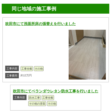
同じ地域の施工事例
吹田市にて洗面所床の張替えを行いました
工事内容
工事全般
その他
約12万円
工事費用
吹田市にてベランダウレタン防水工事を行いました
工事内容
防水工事
工事全般
その他の塗装
その他