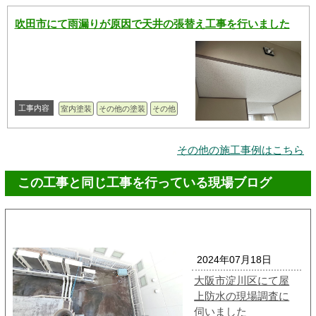
吹田市にて雨漏りが原因で天井の張替え工事を行いました
工事内容
室内塗装
その他の塗装
その他
その他の施工事例はこちら
この工事と同じ工事を行っている現場ブログ
2024年07月18日
大阪市淀川区にて屋
上防水の現場調査に
伺いました