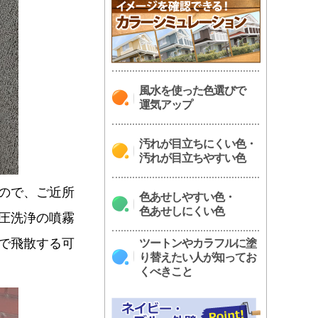
風水を使った色選びで
運気アップ
汚れが目立ちにくい色・
汚れが目立ちやすい色
ので、ご近所
色あせしやすい色・
色あせしにくい色
圧洗浄の噴霧
で飛散する可
ツートンやカラフルに塗
り替えたい人が知ってお
くべきこと