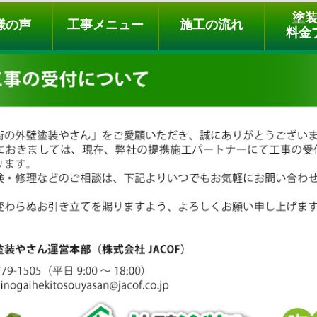
ュー
施工の流れ
会社概要
料金プラン
無料点検
塗
様の声
工事メニュー
施工の流れ
料金