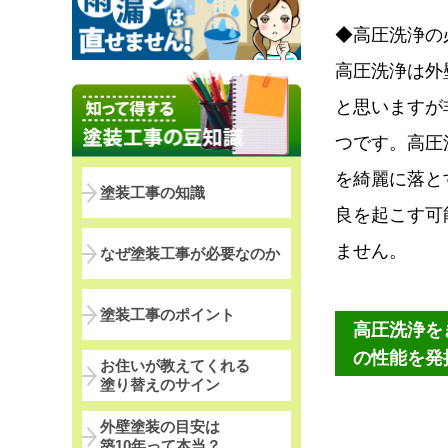
◆高圧洗浄の
高圧洗浄は外
と思いますが
つです。高圧
を綺麗に落と
塗装工事の知識
良を起こす可
ません。
なぜ塗装工事が必要なのか
塗装工事のポイント
高圧洗浄を
の性能を発
お住いが教えてくれる
塗り替えのサイン
外壁塗装の目安は
築10年って本当？