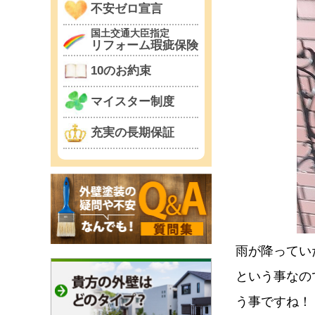
不安ゼロ宣言
国土交通大臣指定
リフォーム瑕疵保険
10のお約束
マイスター制度
充実の長期保証
雨が降ってい
という事なの
う事ですね！