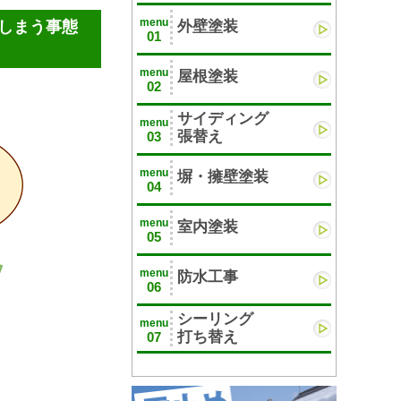
menu
しまう事態
外壁塗装
01
menu
屋根塗装
02
サイディング
menu
張替え
03
menu
塀・擁壁塗装
04
menu
室内塗装
05
menu
防水工事
06
シーリング
menu
打ち替え
07