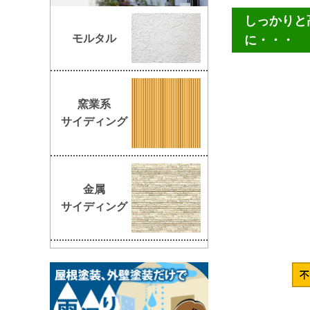
しっかりと
モルタル
に・・・
窯業系
サイディング
金属
サイディング