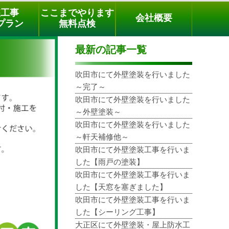
メールでのご相談
電話でのご相談
[9時～18時まで受付中]
装工事
ここまでやります
会社概要
phone
プラン
無料点検
最新の記事一覧
吹田市にて外壁塗装を行いました
～完了～
吹田市にて外壁塗装を行いました
～外壁塗装～
吹田市にて外壁塗装を行いました
～軒天補修他～
吹田市にて外壁塗装工事を行いま
した【雨戸の塗装】
吹田市にて外壁塗装工事を行いま
した【天窓を塞ぎました】
吹田市にて外壁塗装工事を行いま
した【シーリング工事】
大正区にて外壁塗装・屋上防水工