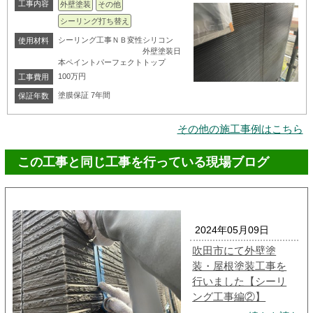
工事内容
外壁塗装
その他
シーリング打ち替え
シーリング工事ＮＢ変性シリコン
使用材料
外壁塗装日
本ペイントパーフェクトトップ
100万円
工事費用
塗膜保証 7年間
保証年数
その他の施工事例はこちら
この工事と同じ工事を行っている現場ブログ
2024年05月09日
吹田市にて外壁塗
装・屋根塗装工事を
行いました【シーリ
ング工事編②】