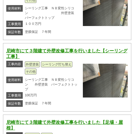
その他
シーリング工事 ＮＢ変性シリコ
使用材料
ン 外壁塗装
パーフェクトトップ
１００万円
工事費用
塗膜保証 ７年間
保証年数
尼崎市にて３階建て外壁改修工事を行いました【シーリング
工事】
工事内容
外壁塗装
シーリング打ち替え
その他
シーリング工事 ＮＢ変性シリコ
使用材料
ン 外壁塗装 パーフェクトトッ
プ
100万円
工事費用
塗膜保証 ７年間
保証年数
尼崎市にて３階建て外壁改修工事を行いました【足場・屋
根】