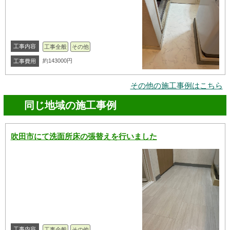
工事内容
工事全般
その他
約143000円
工事費用
その他の施工事例はこちら
同じ地域の施工事例
吹田市にて洗面所床の張替えを行いました
工事内容
工事全般
その他