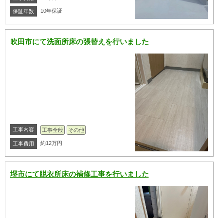
10年保証
保証年数
吹田市にて洗面所床の張替えを行いました
工事内容
工事全般
その他
約12万円
工事費用
堺市にて脱衣所床の補修工事を行いました