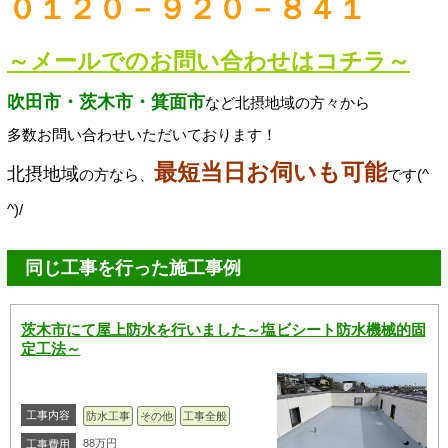
０１２０－９２０－８４１
～メールでのお問い合わせはコチラ～
吹田市・茨木市・箕面市
など北摂地域の方々から
多数お問い合わせいただいております！
最短当日お伺いも可能
北摂地域
の方なら、
です(^
^)/
同じ工事を行った施工事例
茨木市にて屋上防水を行いました～塩ビシート防水機械的固
定工法～
工事内容
防水工事
その他
工事全般
88万円
工事費用