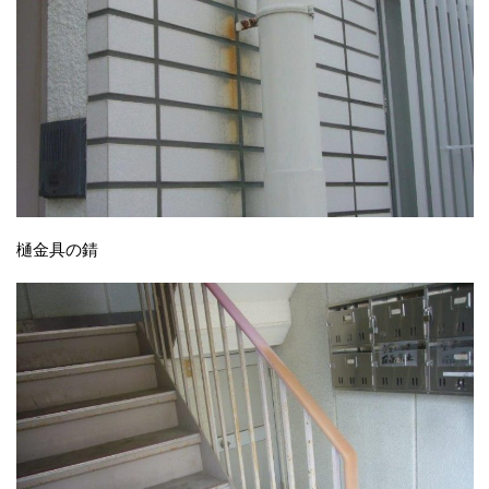
樋金具の錆