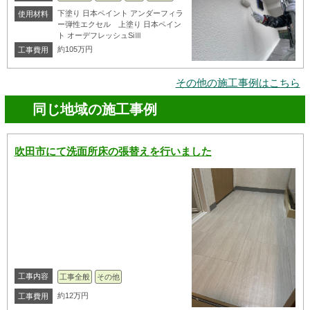
下塗り 日本ペイント アンダーフィラ
使用材料
ー弾性エクセル 上塗り 日本ペイン
ト オーデフレッシュSiⅢ
約105万円
工事費用
その他の施工事例はこちら
同じ地域の施工事例
吹田市にて洗面所床の張替えを行いました
工事内容
工事全般
その他
約12万円
工事費用