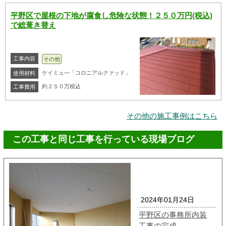
平野区で屋根の下地が腐食し危険な状態！２５０万円(税込)
で総葺き替え
工事内容
その他
ケイミュ―「コロニアルクァッド」
使用材料
約２５０万税込
工事費用
その他の施工事例はこちら
この工事と同じ工事を行っている現場ブログ
2024年01月24日
平野区の事務所内装
工事の完成