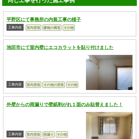
同じ工事を行った施工事例
平野区にて事務所の内装工事の様子
工事内容
室内塗装
建物の構造
その他
池田市にて室内壁にエコカラットを貼り付けました
工事内容
室内塗装
その他の塗装
その他
外壁からの雨漏りで壁紙剥がれ１面のみ貼替えました！
工事内容
室内塗装
雨漏り
その他