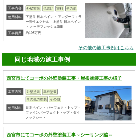
工事内容
外壁塗装
色選び
塗料
その他
下塗り 日本ペイント アンダーフィラ
使用材料
ー弾性エクセル 上塗り 日本ペイン
ト オーデフレッシュSiⅢ
約105万円
工事費用
その他の施工事例はこちら
同じ地域の施工事例
西宮市にてコーポの外壁塗装工事・屋根塗装工事の様子
工事内容
外壁塗装
屋根塗装
その他の塗装
その他
日本ペイント パーフェクトトップ・
使用材料
ファインパーフェクトトップ・ダイ
ノックシート
西宮市にてコーポの外壁塗装工事～シーリング編～