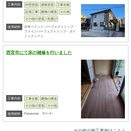
工事内容
外壁塗装
屋根塗装
工事全般
足場工事
建物の構造
その他
その他の塗装
色選び
日本ペイント パーフェクトトップ・
使用材料
ファインパーフェクトトップ・ダイ
ノックシート
西宮市にて床の補修を行いました
工事内容
工事全般
建物の構造
その他の塗装
その他
Panasonic ｳｽｲｰﾀｰ
使用材料
その他の施工事例はこちら