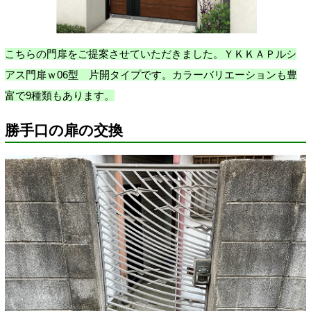
こちらの門扉をご提案させていただきました。ＹＫＫＡＰ
ルシ
アス門扉ｗ06型
片開タイプです。カラーバリエーションも豊
富で9種類もあります。
勝手口の扉の交換