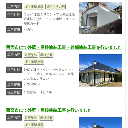
工事内容
塀・擁壁塗装
塗料
その他
ニッペ 水性シリコン・フッ素浸透性
使用材料
吸水防止塗料 ニッペ 水性シリコン
浸透ガード
77万円
工事費用
西宮市にて外壁・屋根塗装工事・鉄部塗装工事を行いました
工事内容
外壁塗装
屋根塗装
塀・擁壁塗装
外壁：日本ペイントパーフェクトト
使用材料
ップ 屋根：水谷ペイント 水系
カスタムシリコン
2,750,000円
工事費用
外壁塗装：保証７年
保証年数
西宮市にて外壁・屋根塗装工事を行いました
工事内容
外壁塗装
屋根塗装
塀・擁壁塗装