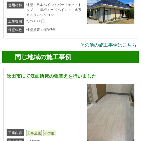
外壁：日本ペイントパーフェクトト
使用材料
ップ 屋根：水谷ペイント 水系
カスタムシリコン
2,750,000円
工事費用
外壁塗装：保証7年
保証年数
その他の施工事例はこちら
同じ地域の施工事例
吹田市にて洗面所床の張替えを行いました
工事内容
工事全般
その他