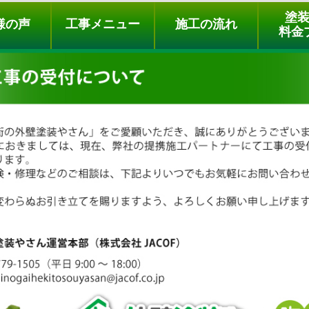
ュー
施工の流れ
会社概要
料金プラン
無料点検
塗
様の声
工事メニュー
施工の流れ
料金