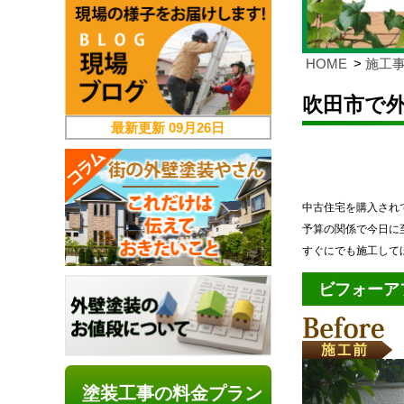
HOME
施工
吹田市で
最新更新
09月26日
中古住宅を購入され
予算の関係で今日に
すぐにでも施工して
ビフォーア
塗装工事の料金プラン