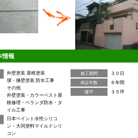
本情報
外壁塗装
屋根塗装
３０日
施工期間
塀・擁壁塗装
防水工事
６年間
保証年数
その他
３５坪
建坪
外壁塗装・カラーベスト屋
根修理・ベランダ防水・タ
イル工事
日本ペイント水性シリコ
ン・大同塗料マイルドシリ
コン