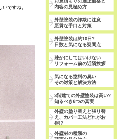
お見積もりの適正価格と
内容の見極め方
しいですね。
外壁塗装の詐欺に注意
悪質な手口と対策
外壁塗装は約10日?
日数と気になる疑問点
疎かにしてはいけない
リフォーム前の近隣挨拶
気になる塗料の臭い
その対策と解決方法
3階建ての外壁塗装は高い?
知るべき6つの真実
外壁の塗り替えと張り替
え、カバー工法どれがお
得!?
外壁材の種類の