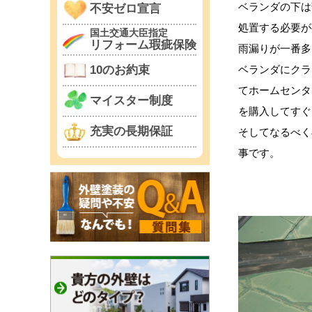
ベランダの下は
不安ゼロ宣言
処置する必要が
国土交通大臣指定
リフォーム瑕疵保険
雨漏りが一番多
ベランダにクラ
10のお約束
てホームセンタ
マイスター制度
を購入してすぐ
充実の長期保証
そしてなるべく
事です。