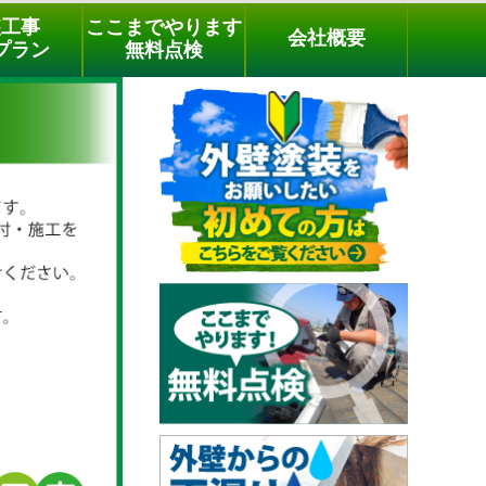
メールでのご相談
電話でのご相談
[9時～18時まで受付中]
装工事
ここまでやります
会社概要
phone
プラン
無料点検