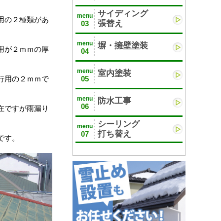
サイディング
menu
用の２種類があ
張替え
03
menu
塀・擁壁塗装
用が２ｍｍの厚
04
menu
室内塗装
05
行用の２ｍｍで
menu
防水工事
06
在ですが雨漏り
シーリング
menu
打ち替え
07
です。