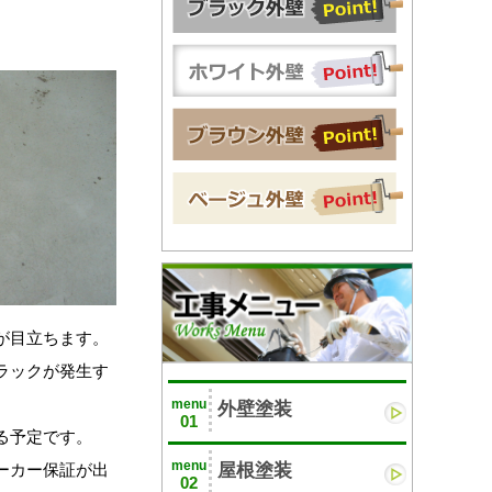
が目立ちます。
ラックが発生す
menu
外壁塗装
01
る予定です。
menu
ーカー保証が出
屋根塗装
02