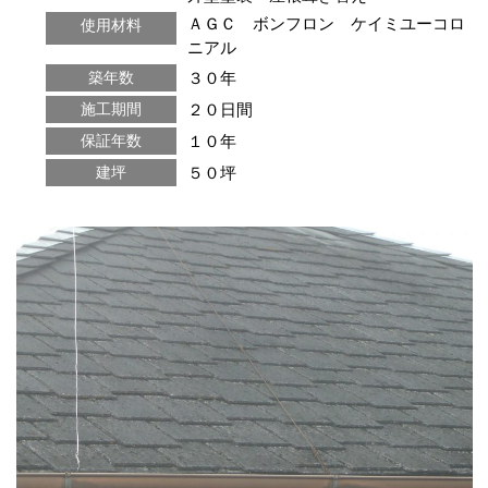
ＡＧＣ ボンフロン ケイミユーコロ
使用材料
ニアル
３０年
築年数
２０日間
施工期間
１０年
保証年数
５０坪
建坪