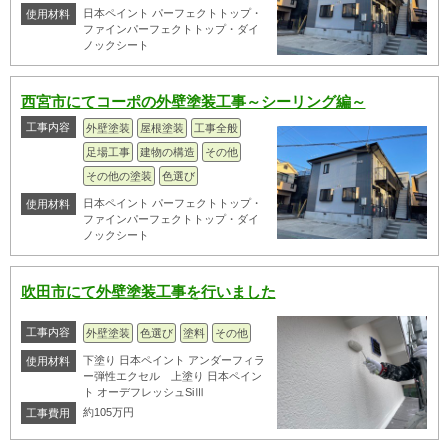
日本ペイント パーフェクトトップ・
使用材料
ファインパーフェクトトップ・ダイ
ノックシート
西宮市にてコーポの外壁塗装工事～シーリング編～
工事内容
外壁塗装
屋根塗装
工事全般
足場工事
建物の構造
その他
その他の塗装
色選び
日本ペイント パーフェクトトップ・
使用材料
ファインパーフェクトトップ・ダイ
ノックシート
吹田市にて外壁塗装工事を行いました
工事内容
外壁塗装
色選び
塗料
その他
下塗り 日本ペイント アンダーフィラ
使用材料
ー弾性エクセル 上塗り 日本ペイン
ト オーデフレッシュSiⅢ
約105万円
工事費用