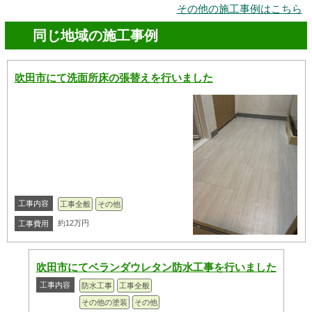
その他の施工事例はこちら
同じ地域の施工事例
吹田市にて洗面所床の張替えを行いました
工事内容
工事全般
その他
約12万円
工事費用
吹田市にてベランダウレタン防水工事を行いました
工事内容
防水工事
工事全般
その他の塗装
その他