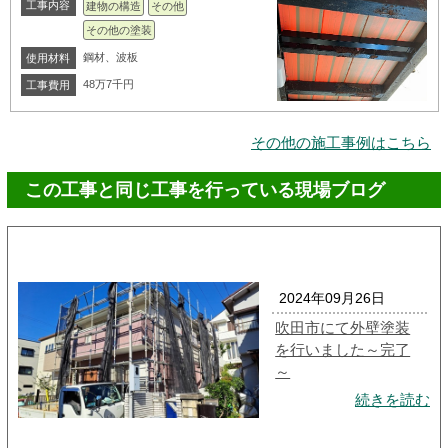
工事内容
建物の構造
その他
その他の塗装
鋼材、波板
使用材料
48万7千円
工事費用
その他の施工事例はこちら
この工事と同じ工事を行っている現場ブログ
2024年09月26日
吹田市にて外壁塗装
を行いました～完了
～
続きを読む