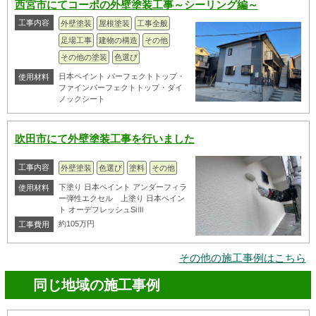
西宮市にてコーポの外壁塗装工事～シーリング編～
工事内容
外壁塗装
屋根塗装
工事全般
足場工事
建物の構造
その他
その他の塗装
色選び
日本ペイント パーフェクトトップ・
使用材料
ファインパーフェクトトップ・ダイ
ノックシート
吹田市にて外壁塗装工事を行いました
工事内容
外壁塗装
色選び
塗料
その他
下塗り 日本ペイント アンダーフィラ
使用材料
ー弾性エクセル 上塗り 日本ペイン
ト オーデフレッシュSiⅢ
約105万円
工事費用
その他の施工事例はこちら
同じ地域の施工事例