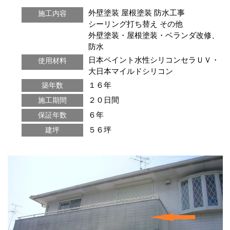
外壁塗装
屋根塗装
防水工事
施工内容
シーリング打ち替え
その他
外壁塗装・屋根塗装・ベランダ改修、
防水
日本ペイント水性シリコンセラＵＶ・
使用材料
大日本マイルドシリコン
１６年
築年数
２０日間
施工期間
６年
保証年数
５６坪
建坪