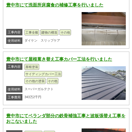
豊中市にて洗面所床腐食の補修工事を行いました
工事内容
工事全般
建物の構造
その他
ダイケン スリップケア
使用材料
豊中市にて屋根葺き替え工事カバー工法を行いました
工事内容
屋根塗装
サイディングカバー工法
その他の塗装
その他
スーバーガルテクト
使用材料
343万2千円
工事費用
豊中市にてベランダ部分の鉄骨補強工事と波板張替え工事を
おこないました