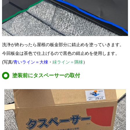
洗浄が終わったら屋根の板金部分に錆止めを塗っていきます。
今回板金は茶色で仕上げるので黒色の錆止めを使用します。
(写真/
青いライン＝大棟
・
緑ライン＝隅棟
）
塗装前にタスペーサーの取付