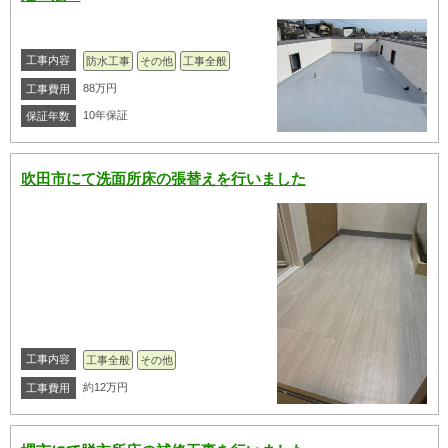
工事内容
防水工事
その他
工事全般
88万円
工事費用
10年保証
保証年数
吹田市にて洗面所床の張替えを行いました
工事内容
工事全般
その他
約12万円
工事費用