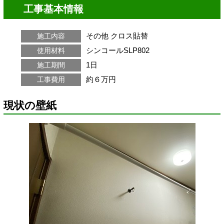
工事基本情報
その他
クロス貼替
施工内容
シンコールSLP802
使用材料
1日
施工期間
約６万円
工事費用
現状の壁紙