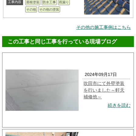
工事内容
屋根塗装
防水工事
雨漏り
その他
その他の塗装
その他の施工事例はこちら
この工事と同じ工事を行っている現場ブログ
2024年09月17日
吹田市にて外壁塗装
を行いました～軒天
補修他～
続きを読む