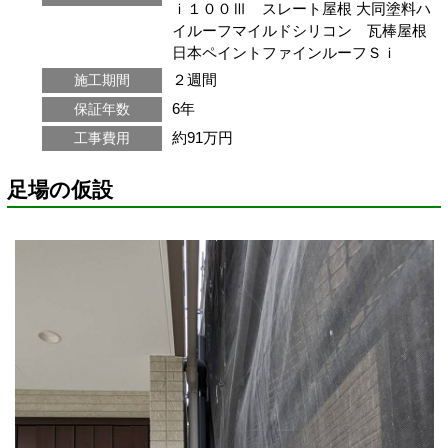
ｉ１００Ⅲ スレート屋根 大同塗料ハ
イルーフマイルドシリコン 瓦棒屋根
日本ペイントファインルーフＳｉ
２週間
施工期間
6年
保証年数
約91万円
工事費用
足場の仮設