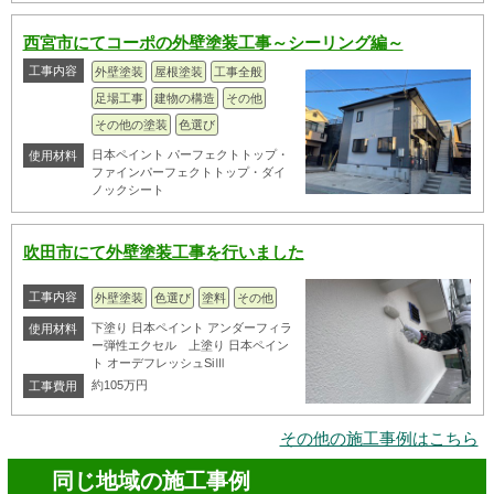
西宮市にてコーポの外壁塗装工事～シーリング編～
工事内容
外壁塗装
屋根塗装
工事全般
足場工事
建物の構造
その他
その他の塗装
色選び
日本ペイント パーフェクトトップ・
使用材料
ファインパーフェクトトップ・ダイ
ノックシート
吹田市にて外壁塗装工事を行いました
工事内容
外壁塗装
色選び
塗料
その他
下塗り 日本ペイント アンダーフィラ
使用材料
ー弾性エクセル 上塗り 日本ペイン
ト オーデフレッシュSiⅢ
約105万円
工事費用
その他の施工事例はこちら
同じ地域の施工事例