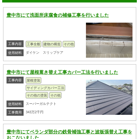
豊中市にて洗面所床腐食の補修工事を行いました
工事内容
工事全般
建物の構造
その他
ダイケン スリップケア
使用材料
豊中市にて屋根葺き替え工事カバー工法を行いました
工事内容
屋根塗装
サイディングカバー工法
その他の塗装
その他
スーバーガルテクト
使用材料
343万2千円
工事費用
豊中市にてベランダ部分の鉄骨補強工事と波板張替え工事を
おこないました