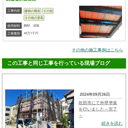
工事内容
建物の構造
その他
その他の塗装
鋼材、波板
使用材料
48万7千円
工事費用
その他の施工事例はこちら
この工事と同じ工事を行っている現場ブログ
2024年09月26日
吹田市にて外壁塗装
を行いました～完了
～
続きを読む