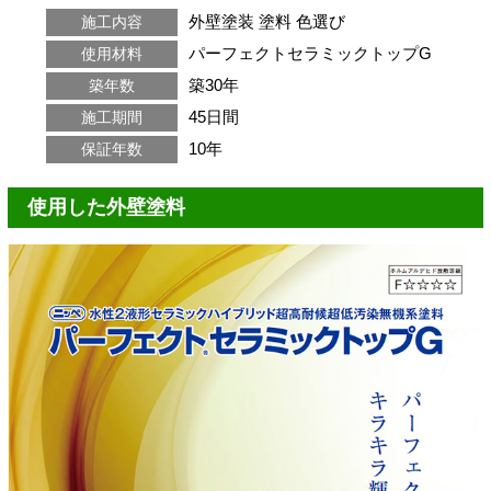
外壁塗装
塗料
色選び
施工内容
パーフェクトセラミックトップG
使用材料
築30年
築年数
45日間
施工期間
10年
保証年数
使用した外壁塗料