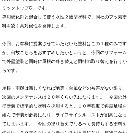
ミックトップG」です。
専用硬化剤と混合して使う水性２液型塗料で、同社のフッ素塗
料を凌ぐ高対候性を発揮します。
今回、お客様に提案させていただいた塗料はこの１種のみです
が、何故こちらをおすすめしたかというと、今回のリフォーム
で外壁塗装と同時に屋根の葺き替えと雨樋の取り替えを行うか
らです。
屋根・雨樋は新しくなれば地震・台風などの被害がない限り、
次回のメンテナンスは２０年くらい先になります。
今回の外
壁塗装で標準的な塗料を採用すると、１０年程度で再度足場を
組んで塗装が必要になり、
ライフサイクルコストが割高になっ
てしまいます。
今回の塗り替えでなるべく長持ちする塗料を
使えば、２０年くらいメンテナンスが不要になり、
建物にかか