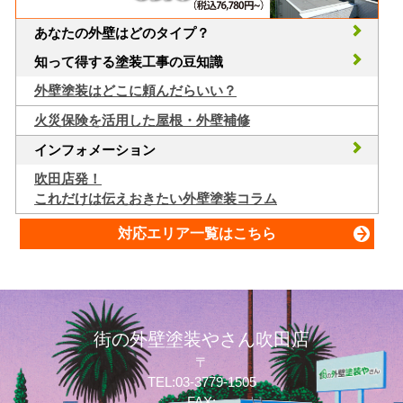
あなたの外壁はどのタイプ？
知って得する塗装工事の豆知識
外壁塗装はどこに頼んだらいい？
火災保険を活用した屋根・外壁補修
インフォメーション
吹田店発！
これだけは伝えおきたい外壁塗装コラム
対応エリア一覧はこちら
街の外壁塗装やさん吹田店
〒
TEL:03-3779-1505
FAX: