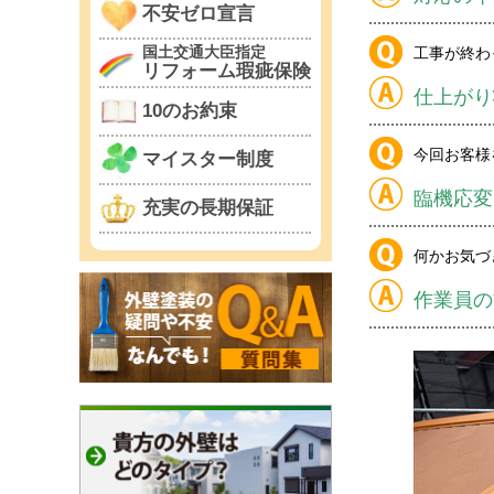
不安ゼロ宣言
国土交通大臣指定
工事が終わ
リフォーム瑕疵保険
仕上がり
10のお約束
今回お客様
マイスター制度
臨機応変
充実の長期保証
何かお気づ
作業員の