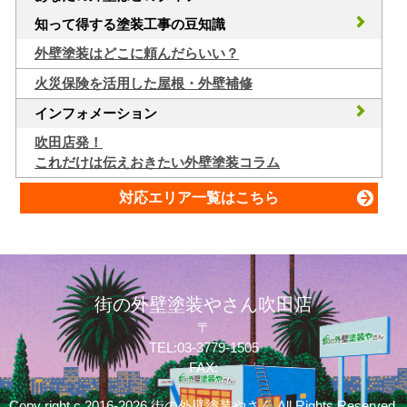
知って得する塗装工事の豆知識
外壁塗装はどこに頼んだらいい？
火災保険を活用した屋根・外壁補修
インフォメーション
吹田店発！
これだけは伝えおきたい外壁塗装コラム
対応エリア一覧はこちら
街の外壁塗装やさん吹田店
〒
TEL:03-3779-1505
FAX:
Copy right c 2016-2026 街の外壁塗装やさん All Rights Reserved.