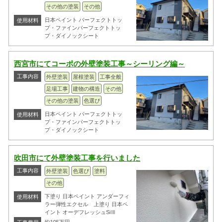
その他の塗装
その他
日本ペイント パーフェクトトッ
使用材料
プ・ファインパーフェクトトッ
プ・ダイノックシート
西宮市にてコーポの外壁塗装工事～シーリング編～
工事内容
外壁塗装
屋根塗装
工事全般
足場工事
建物の構造
その他
その他の塗装
色選び
日本ペイント パーフェクトトッ
使用材料
プ・ファインパーフェクトトッ
プ・ダイノックシート
吹田市にて外壁塗装工事を行いました
工事内容
外壁塗装
色選び
塗料
その他
下塗り 日本ペイント アンダーフィ
使用材料
ラー弾性エクセル 上塗り 日本ペ
イント オーデフレッシュSiⅢ