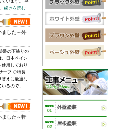
ています。 今
…
続きを読む
いました～外
塗装の下塗りの
は、日本ペイン
を使用しており
サーフ ◇特長
り替えに最適な
ているので、
menu
外壁塗装
01
いました～軒
menu
屋根塗装
02