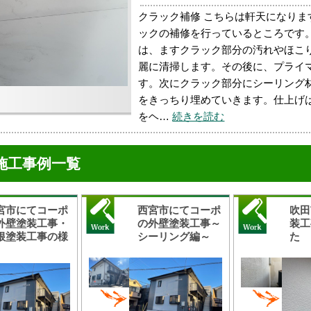
クラック補修 こちらは軒天になりま
ックの補修を行っているところです
は、ますクラック部分の汚れやほこ
麗に清掃します。その後に、プライ
す。次にクラック部分にシーリング
をきっちり埋めていきます。仕上げ
をヘ…
続きを読む
施工事例一覧
宮市にてコーポ
西宮市にてコーポ
吹田
外壁塗装工事・
の外壁塗装工事～
装工
根塗装工事の様
シーリング編～
た