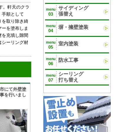
す。軒天のクラ
サイディング
menu
張替え
03
。手順として
りを取り除き綺
menu
塀・擁壁塗装
マーを塗布しま
04
材を充填し隙間
はシーリング材
menu
室内塗装
05
menu
防水工事
06
シーリング
menu
打ち替え
07
市にて外壁塗
事を行いまし