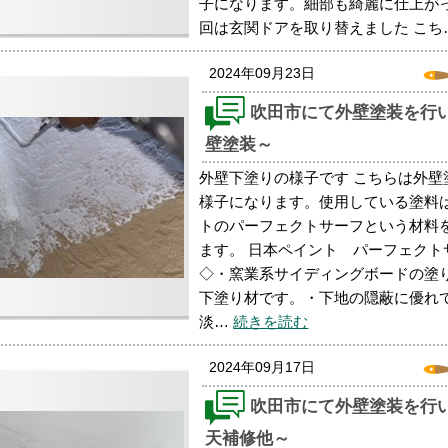
子になります。細部も綺麗に仕上がっ
回は玄関ドアを取り替えました こち
2024年09月23日
吹田市にて外壁塗装を行
壁塗装～
外壁下塗りの様子です こちらは外壁
様子になります。使用している塗料
トのパーフェクトサーフという材料
ます。 日本ペイント パーフェクト
◇・窯業系サイディングボードの塗
下塗り材です。・下地の隠蔽に優れ
淡…
続きを読む
2024年09月17日
吹田市にて外壁塗装を行
天補修他～