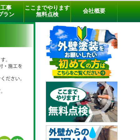
メールでのご相談
電話でのご相談
[9時～18時まで受付中]
装工事
ここまでやります
会社概要
phone
プラン
無料点検