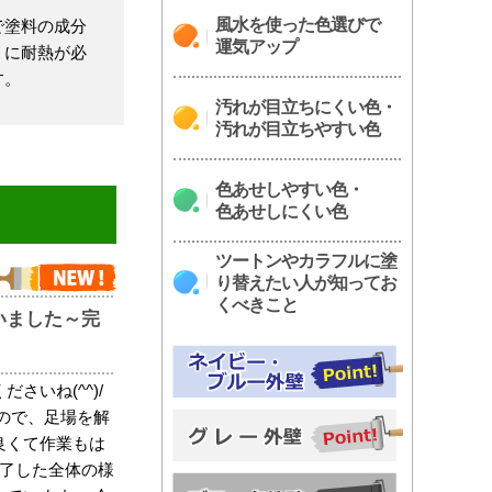
風水を使った色選びで
で塗料の成分
運気アップ
うに耐熱が必
す。
汚れが目立ちにくい色・
汚れが目立ちやすい色
色あせしやすい色・
色あせしにくい色
ツートンやカラフルに塗
り替えたい人が知ってお
くべきこと
いました～完
さいね(^^)/
ので、足場を解
良くて作業もは
完了した全体の様