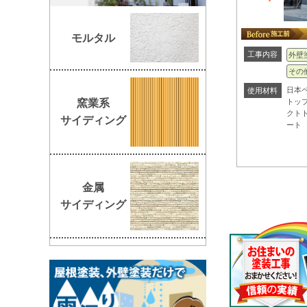
モルタル
工事内容
外壁
その
日本
使用材料
トッ
窯業系
クト
サイディング
ート
金属
サイディング