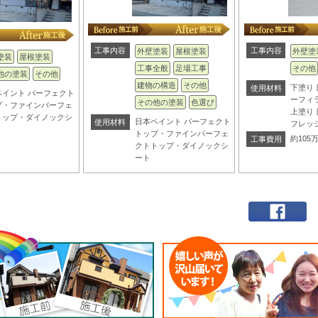
工事内容
工事内容
外壁塗装
屋根塗装
外壁塗
塗装
屋根塗装
工事全般
足場工事
その他
他の塗装
その他
建物の構造
その他
下塗り
使用材料
ペイント パーフェクト
ーフィ
その他の塗装
色選び
プ・ファインパーフェ
上塗り
トップ・ダイノックシ
日本ペイント パーフェクト
使用材料
フレッ
トップ・ファインパーフェ
約105
工事費用
クトトップ・ダイノックシ
ート