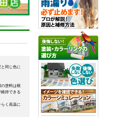
壁と同じ色に
用の塗料は根
が維持できる
そらく高温に