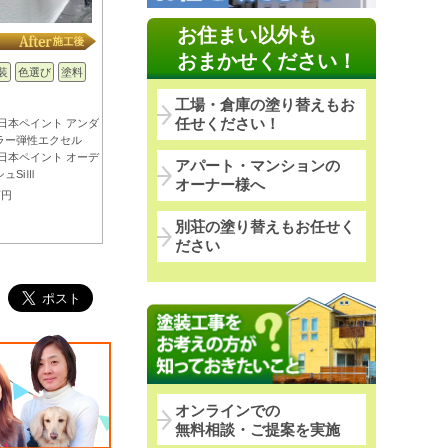
お住まい以外も
おまかせください！
装
色選び
塗料
工場・倉庫の塗り替えもお
任せください！
 日本ペイント アンダ
ラー弾性エクセル
 日本ペイント オーデ
アパート・マンションの
シュSiⅢ
オーナー様へ
万円
別荘の塗り替えもお任せく
ださい
オンラインでの
無料相談・ご提案を実施