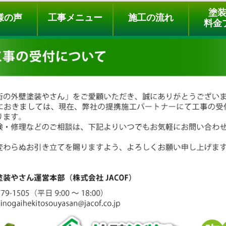
ュー
施工の流れ
会社概要
料金プラン
無料点検
塗
様の声
工事メニュー
施工の流れ
料金