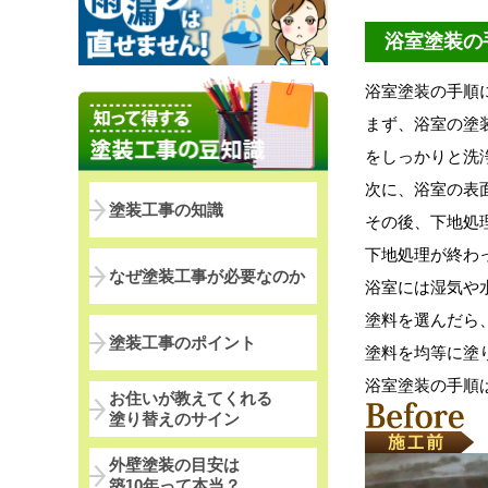
浴室塗装の
浴室塗装の手順
まず、浴室の塗
をしっかりと洗
次に、浴室の表
塗装工事の知識
その後、下地処
下地処理が終わ
なぜ塗装工事が必要なのか
浴室には湿気や
塗料を選んだら
塗装工事のポイント
塗料を均等に塗
浴室塗装の手順
お住いが教えてくれる
塗り替えのサイン
外壁塗装の目安は
築10年って本当？