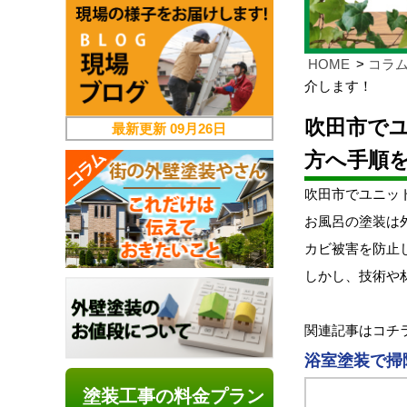
HOME
コラ
介します！
吹田市で
最新更新
09月26日
方へ手順
吹田市でユニッ
お風呂の塗装は
カビ被害を防止
しかし、技術や
関連記事はコチ
浴室塗装で掃
塗装工事の料金プラン