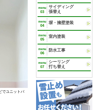
サイディング
menu
張替え
03
menu
塀・擁壁塗装
04
menu
室内塗装
05
menu
防水工事
06
シーリング
menu
打ち替え
07
どでユニットバ