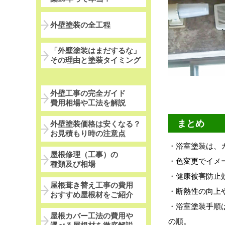
外壁塗装の全工程
「外壁塗装はまだするな」
その理由と塗装タイミング
外壁工事の完全ガイド
費用相場や工法を解説
まとめ
外壁塗装価格は安くなる？
お見積もり時の注意点
・浴室塗装は、
屋根修理（工事）の
・色変更でイメ
種類及び相場
・健康被害防止
屋根葺き替え工事の費用
・断熱性の向上
おすすめ屋根材をご紹介
・浴室塗装手順
屋根カバー工法の費用や
の順。