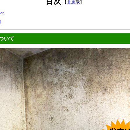
目次
【
非表示
】
いて
順
ついて