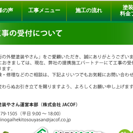
ュー
施工の流れ
会社概要
料金プラン
無料点検
塗
様の声
工事メニュー
施工の流れ
料金