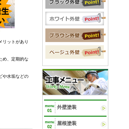
メリットがあり
ため、定期的な
ビや水垢などの
menu
外壁塗装
01
menu
屋根塗装
02