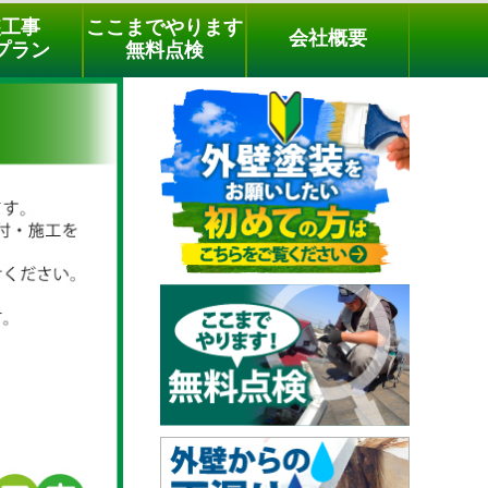
メールでのご相談
電話でのご相談
[9時～18時まで受付中]
装工事
ここまでやります
会社概要
phone
プラン
無料点検