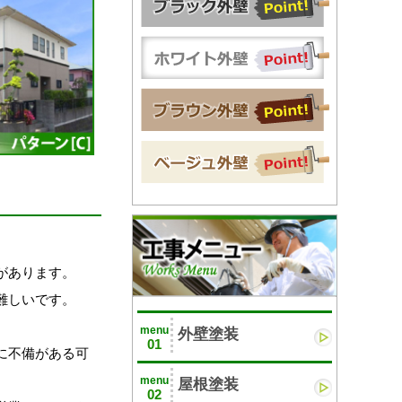
があります。
難しいです。
menu
外壁塗装
01
に不備がある可
menu
屋根塗装
02