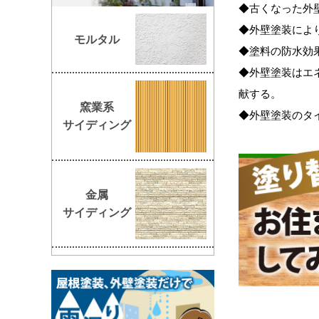
◆古くなった外
◆外壁塗装によ
モルタル
◆塗料の防水効
◆外壁塗装はエ
献する。
窯業系
◆外壁塗装のタ
サイディング
金属
サイディング