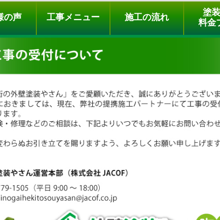
ュー
施工の流れ
会社概要
料金プラン
無料点検
塗
様の声
工事メニュー
施工の流れ
料金