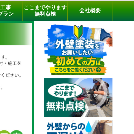
メールでのご相談
電話でのご相談
[9時～18時まで受付中]
装工事
ここまでやります
会社概要
phone
プラン
無料点検