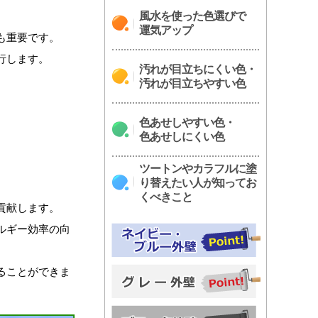
風水を使った色選びで
運気アップ
も重要です。
行します。
汚れが目立ちにくい色・
汚れが目立ちやすい色
色あせしやすい色・
色あせしにくい色
ツートンやカラフルに塗
り替えたい人が知ってお
くべきこと
貢献します。
ルギー効率の向
ることができま