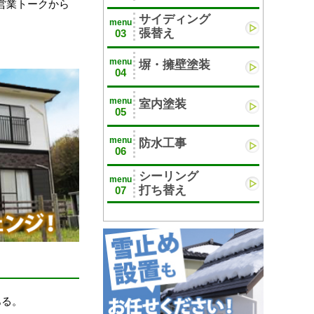
営業トークから
サイディング
menu
張替え
03
menu
塀・擁壁塗装
04
menu
室内塗装
05
menu
防水工事
06
シーリング
menu
打ち替え
07
ある。