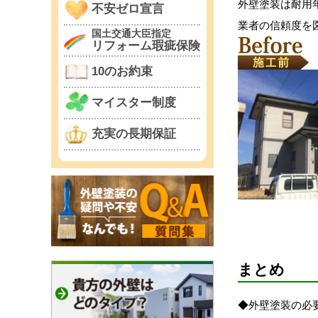
外壁塗装は耐用
不安ゼロ宣言
業者の信頼度を
国土交通大臣指定
リフォーム瑕疵保険
10のお約束
マイスター制度
充実の長期保証
まとめ
◆外壁塗装の必